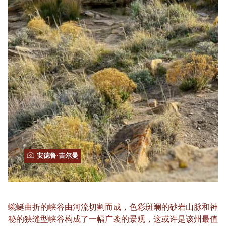
安德鲁·吉尔曼
蜿蜒曲折的峡谷由河流切割而成，色彩斑斓的砂岩山脉和神
秘的狭缝型峡谷构成了一幅广袤的景观，这或许是该州最值