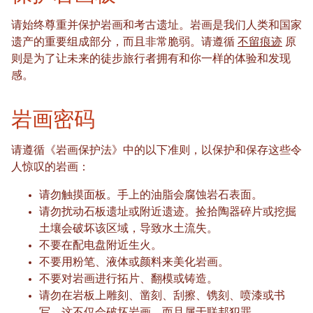
请始终尊重并保护岩画和考古遗址。岩画是我们人类和国家
遗产的重要组成部分，而且非常脆弱。请遵循
不留痕迹
原
则是为了让未来的徒步旅行者拥有和你一样的体验和发现
感。
岩画密码
请遵循《岩画保护法》中的以下准则，以保护和保存这些令
人惊叹的岩画：
请勿触摸面板。手上的油脂会腐蚀岩石表面。
请勿扰动石板遗址或附近遗迹。捡拾陶器碎片或挖掘
土壤会破坏该区域，导致水土流失。
不要在配电盘附近生火。
不要用粉笔、液体或颜料来美化岩画。
不要对岩画进行拓片、翻模或铸造。
请勿在岩板上雕刻、凿刻、刮擦、镌刻、喷漆或书
写。这不仅会破坏岩画，而且属于联邦犯罪。