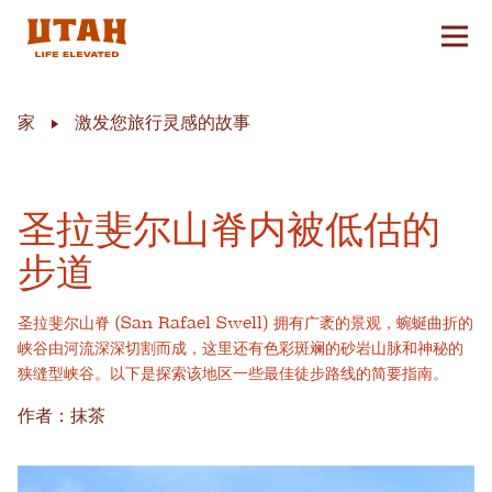
切换
Skip to content
家
激发您旅行灵感的故事
圣拉斐尔山脊内被低估的
步道
圣拉斐尔山脊 (San Rafael Swell) 拥有广袤的景观，蜿蜒曲折的
峡谷由河流深深切割而成，这里还有色彩斑斓的砂岩山脉和神秘的
狭缝型峡谷。以下是探索该地区一些最佳徒步路线的简要指南。
作者：抹茶