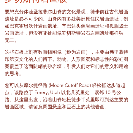
要想充分体验圣拉斐尔山脊的文化景观，徒步前往古代岩画
遗址是必不可少的。山脊内有多处美洲原住民岩画遗址，例
如巴克霍恩沃什岩画遗址、辛巴达头像岩画遗址和孤胆战士
岩画遗址，但没有哪处能像罗切斯特岩石岩画遗址那样独一
无二。
这些石板上刻有数百幅图像（称为岩画），主要由弗里蒙特
印第安文化的人们留下。动物、人形图案和标志性的彩虹图
案覆盖了这面陡峭的砂岩墙，引发人们对它们的意义和用途
的思考。
您可以从摩尔捷径路 (Moore Cutoff Road) 轻松抵达步道起
点，该路位于 Emery, Utah 以北几英里处，紧邻 10 号公
路。从这里出发，沿着山脊轻松徒步半英里即可到达主要的
岩画区域。请留意周围悬崖和巨石上的其他岩画。