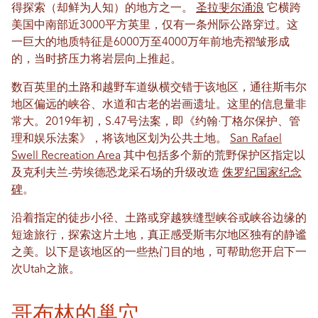
得探索（却鲜为人知）的地方之一。
圣拉斐尔涌浪
它横跨
美国中南部近3000平方英里，仅有一条州际公路穿过。这
一巨大的地质特征是6000万至4000万年前地壳褶皱形成
的，当时挤压力将岩层向上推起。
数百英里的土路和越野车道纵横交错于该地区，通往斯韦尔
地区偏远的峡谷、水道和古老的岩画遗址。这里的信息量非
常大。2019年初，S.47号法案，即《约翰·丁格尔保护、管
理和娱乐法案》，将该地区划为公共土地。
San Rafael
Swell Recreation Area
其中包括多个新的荒野保护区指定以
及克利夫兰-劳埃德恐龙采石场的升级改造
侏罗纪国家纪念
碑
。
沿着指定的徒步小径、土路或穿越狭缝型峡谷或峡谷边缘的
短途旅行，探索这片土地，真正感受斯韦尔地区独有的静谧
之美。以下是该地区的一些热门目的地，可帮助您开启下一
次Utah之旅。
哥布林的巢穴