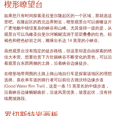
楔形瞭望台
如果您只有时间探索圣拉斐尔隆起区的一个区域，那就选这
里吧。在隆起区的西北边界附近，楔形观景台可以俯瞰这片
广袤地貌中错综复杂的峡谷和山峰。尤其值得一提的是，从
观景台可以鸟瞰圣拉斐尔河蜿蜒流淌于层层叠叠的红色、棕
褐色和橙色砂岩之间，雕琢出长达 14 英里的小峡谷。
虽然观景台没有指定的徒步路线，但这里却是自由探索的绝
佳大本营。想要欣赏下方壮丽峡谷不断变化的景色，可以沿
着观景台东西两侧的土路，沿着峡谷边缘徒步。
在楔形地带周围的土路上骑山地自行车是探索该地区的理想
选择。喜欢单车道的骑行者可以前往古德沃特边缘步道
(Good Water Rim Trail)，这是一条 15 英里长的中级步道，
沿着峡谷边缘蜿蜒曲折，沿途风景优美，坡度起伏，没有持
续爬坡路段。
罗切斯特岩画板