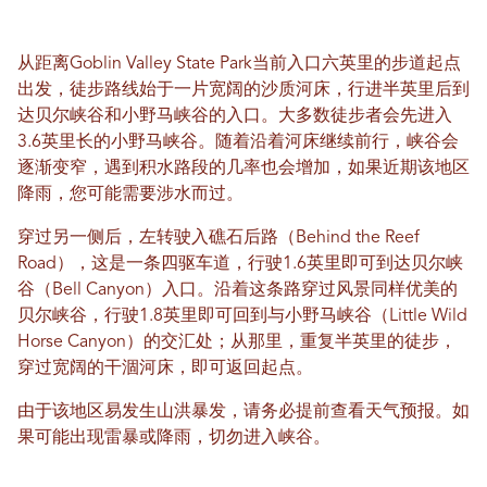
从距离Goblin Valley State Park当前入口六英里的步道起点
出发，徒步路线始于一片宽阔的沙质河床，行进半英里后到
达贝尔峡谷和小野马峡谷的入口。大多数徒步者会先进入
3.6英里长的小野马峡谷。随着沿着河床继续前行，峡谷会
逐渐变窄，遇到积水路段的几率也会增加，如果近期该地区
降雨，您可能需要涉水而过。
穿过另一侧后，左转驶入礁石后路（Behind the Reef
Road），这是一条四驱车道，行驶1.6英里即可到达贝尔峡
谷（Bell Canyon）入口。沿着这条路穿过风景同样优美的
贝尔峡谷，行驶1.8英里即可回到与小野马峡谷（Little Wild
Horse Canyon）的交汇处；从那里，重复半英里的徒步，
穿过宽阔的干涸河床，即可返回起点。
由于该地区易发生山洪暴发，请务必提前查看天气预报。如
果可能出现雷暴或降雨，切勿进入峡谷。