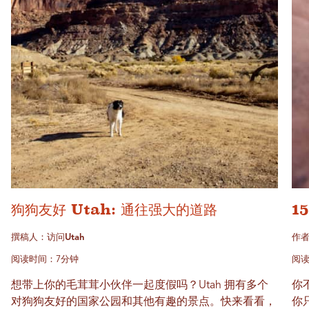
狗狗友好 Utah: 通往强大的道路
1
撰稿人：访问Utah
作者
阅读时间：7分钟
阅读
想带上你的毛茸茸小伙伴一起度假吗？Utah 拥有多个
你
对狗狗友好的国家公园和其他有趣的景点。快来看看，
你