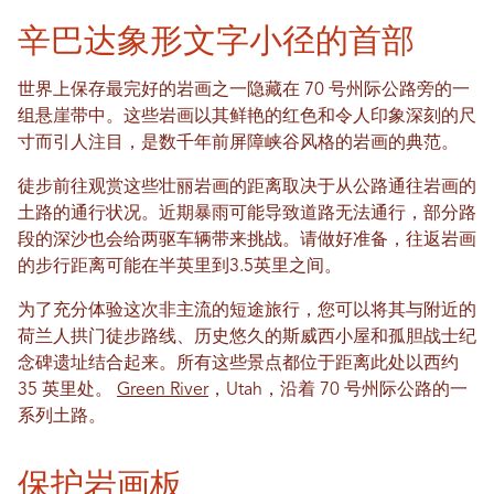
辛巴达象形文字小径的首部
世界上保存最完好的岩画之一隐藏在 70 号州际公路旁的一
组悬崖带中。这些岩画以其鲜艳的红色和令人印象深刻的尺
寸而引人注目，是数千年前屏障峡谷风格的岩画的典范。
徒步前往观赏这些壮丽岩画的距离取决于从公路通往岩画的
土路的通行状况。近期暴雨可能导致道路无法通行，部分路
段的深沙也会给两驱车辆带来挑战。请做好准备，往返岩画
的步行距离可能在半英里到3.5英里之间。
为了充分体验这次非主流的短途旅行，您可以将其与附近的
荷兰人拱门徒步路线、历史悠久的斯威西小屋和孤胆战士纪
念碑遗址结合起来。所有这些景点都位于距离此处以西约
35 英里处。
Green River
，Utah，沿着 70 号州际公路的一
系列土路。
保护岩画板