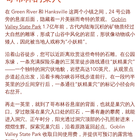
在 Green River 和 Hanksville 这两个小镇之间，24 号公路
旁的悬崖后面，隐藏着一片美丽而奇特的景观。
Goblin
Valley State Park
1.7亿年前，古代内陆海沉积的矿物质经过
大自然的雕琢，形成了山谷中风化的岩层，形状像动物或小
矮人，因此被当地人戏称为“小妖精”。
沿着山谷徒步，您可以近距离欣赏这些奇特的石雕。在公园
东缘，一条充满探险乐趣的三英里徒步路线通往“妖精巢穴”
——一个独特的洞穴状地貌，岩壁高达100英尺。从观景点
步道起点出发，沿着卡梅尔峡谷环线步道前行。在一段约半
英里的沙丘间穿行后，一条通往“妖精巢穴”的标记小径会向
右岔开。
再走一英里，就到了哥布林谷悬崖的背面，也就是巢穴的入
口。穿过散落在巢穴入口处的巨石，一番有趣的攀爬，就能
进入洞穴。正午时分，阳光透过洞穴顶部的小孔照射进来，
熠熠生辉。探索完巢穴后，沿着原路返回起点。Goblin
Valley State Park 收取日间使用费，并提供可预订的露营地