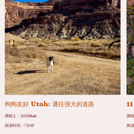
狗狗友好 Utah: 通往强大的道路
1
撰稿人：访问Utah
撰稿
阅读时间：7分钟
阅读