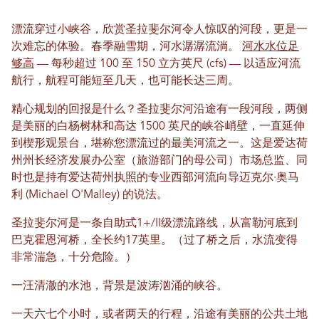
漂流穿过小峡谷，欣赏圣拉斐尔河令人惊叹的河段，更是一
次难忘的体验。春季融雪期，河水潺潺流淌。
河水水位足
够高
— 每秒超过 100 至 150 立方英尺 (cfs) — 以适应河流
航行，航程可能短至几天，也可能长达三周。
精心规划的回报是什么？圣拉斐尔河沿途有一段河段，两侧
是美丽的白杨树林和高达 1500 英尺的峡谷峭壁，一直延伸
到楔形观景台，堪称您漂流过的最美河流之一。这是爱达荷
州州长经济发展办公室（旅游部门的母公司）市场总监、同
时也是持有爱达荷州执照的专业西部河流向导迈克尔·奥马
利 (Michael O'Malley) 的说法。
圣拉斐尔河是一条自助式1+/II级漂流路线，从富勒河底到
巴克霍​​恩河桥，全长约17英里。（过了桥之后，水流变得
非常湍急，十分危险。）
一汪清澈的水池，背景是波涛汹涌的峡谷。
一天六七个小时，或者两天的行程，沿途有美丽的公共土地