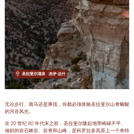
圣拉斐尔涌浪
杰伊·达什
无论步行、骑马还是乘筏，你都必须体验圣拉斐尔山脊蜿蜒
的河谷风光。
在 20 世纪 80 年代末之前，圣拉斐尔隆起地带崎岖不平、
倾斜的岩石峡谷、岩脊和山峰，是科罗拉多高原上一个奇特