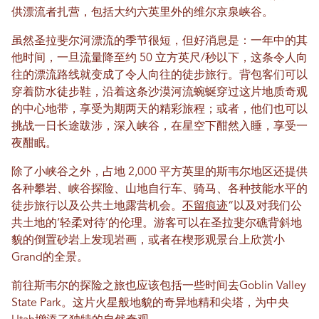
供漂流者扎营，包括大约六英里外的维尔京泉峡谷。
虽然圣拉斐尔河漂流的季节很短，但好消息是：一年中的其
他时间，一旦流量降至约 50 立方英尺/秒以下，这条令人向
往的漂流路线就变成了令人向往的徒步旅行。背包客们可以
穿着防水徒步鞋，沿着这条沙漠河流蜿蜒穿过这片地质奇观
的中心地带，享受为期两天的精彩旅程；或者，他们也可以
挑战一日长途跋涉，深入峡谷，在星空下酣然入睡，享受一
夜酣眠。
除了小峡谷之外，占地 2,000 平方英里的斯韦尔地区还提供
各种攀岩、峡谷探险、山地自行车、骑马、各种技能水平的
徒步旅行以及公共土地露营机会。
不留痕迹
“以及对我们公
共土地的‘轻柔对待’的伦理。游客可以在圣拉斐尔礁背斜地
貌的倒置砂岩上发现岩画，或者在楔形观景台上欣赏小
Grand的全景。
前往斯韦尔的探险之旅也应该包括一些时间去Goblin Valley
State Park。这片火星般地貌的奇异地精和尖塔，为中央