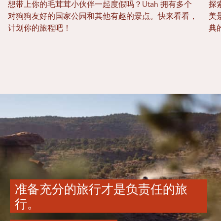
想带上你的毛茸茸小伙伴一起度假吗？Utah 拥有多个
探
对狗狗友好的国家公园和其他有趣的景点。快来看看，
美
计划你的旅程吧！
典
准备充分的旅行才是负责任的旅
行。