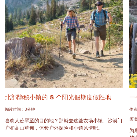
北部隐秘小镇的 8 个阳光假期度假胜地
一
阅读时间：3分钟
作者
阅读
喜欢人迹罕至的目的地？那就去这些农场小镇、沙漠门
户和高山草甸，体验户外探险和小镇风情吧。
为