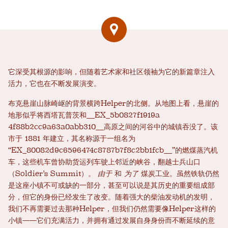
它深受其根源的影响，但随着艺术家和社区领袖为它的新篇章注入
活力，它也在不断发展演变。
布克悬崖山脉崎岖的背景横跨Helper的北侧。从地图上看，悬崖的
地形似乎将西塔瓦普茨和__EX_5b0827f1919a​​
4f88b2cc9a63a0abb310__高原之间的河谷中的城镇吞没了。该
市于 1881 年建立，其名称源于一组名为
“EX_80082d9c6596474c8787b7f8c2bb1fcb__”的燃煤蒸汽机
车，这些机车曾协助货运列车驶上邻近的峡谷，翻越士兵山口
（Soldier's Summit）。
由于
和
为了
煤炭工业。虽然铁轨仍然
是这座小镇不可或缺的一部分，甚至可以说是其历史的重要组成部
分，但它的身份已经发生了改变。随着强大的柴油发动机的发明，
我们不再需要过去那种Helper，但我们仍然需要像Helper这样的
小镇——它们充满活力，并拥有通过发展自身身份而不断延续的意