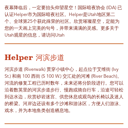
夜幕降临后，一定要抬头仰望星空！国际暗夜协会 (IDA) 已
认证Helper市为国际暗夜社区。Helper是Utah地区第二
个、全球第25个获此殊荣的社区。欣赏璀璨星空，定能为
您的一天画上完美的句号，并带来满满的灵感。更多关于
Utah观星的信息，请访问Utah
Helper 河滨步道
河滨步道 (Riverwalk) 贯穿小镇中心，起点位于艾维街 (Ivy
St.) 和南 100 西街 (S 100 W.) 交汇处的河滩 (River Beach)。
河流的修复工程已历时数年，未来还将分阶段进行。您可以
沿着数英里的河滨步道步行、慢跑或骑自行车，沿途可轻松
到达水边，欣赏砂岩迷宫、供您休息或观鸟的长椅以及迷人
的桥梁。河岸边还设有多个沙滩和游泳区，方便人们游泳、
戏水，并为本地鱼类创造栖息地。