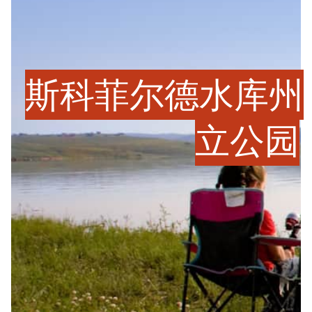
斯科菲尔德水库州
立公园