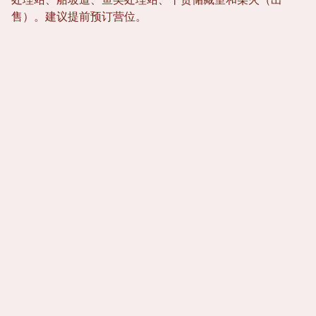
处理站、船坡道、鱼类处理站、干货储藏室和柴火（出
售）。建议提前预订营位。