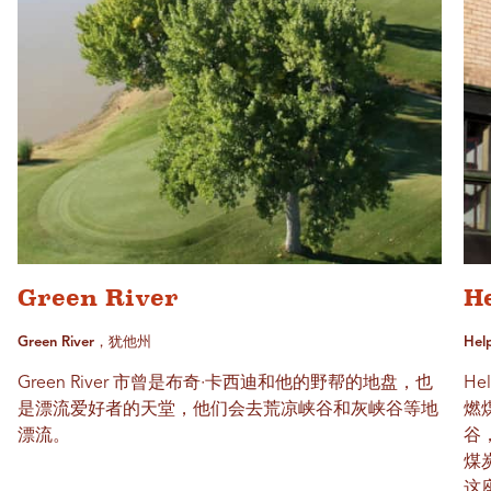
Green River
H
Green River，犹他州
He
Green River 市曾是布奇·卡西迪和他的野帮的地盘，也
He
是漂流爱好者的天堂，他们会去荒凉峡谷和灰峡谷等地
燃
漂流。
谷，
煤
这