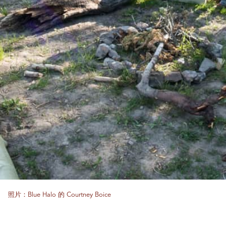
照片：Blue Halo 的 Courtney Boice