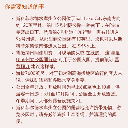
你需要知道的事
斯科菲尔德水库州立公园位于Salt Lake City东南方向
约120英里处。沿I-15号州际公路一路南下，在Price-
曼蒂出口下。然后沿6号州道向东行驶，再右转进入
96号州道。从那里到公园还有10英里。您也可以从斯
科菲尔德镇南部进入公园。
在 SR 96 上。
需缴纳日间使用费，可现场购买或
在线的
。 这
年度
Utah州立公园通行证
可用于公园入园。提前预订
露
营预订
建议这样做。
海拔7600英尺，对于初次到高海拔地区旅行的客人来
说，涂抹防晒霜和多喝水至关重要。
公园全年开放，开放时间为早上6点至晚上10点，供
游客一日游；5月至10月期间，公园全面开放露营。
冬季期间，大部分露营设施关闭。
斯科菲尔德水库州立公园的露营地允许携带宠物。游
览公园时，请务必给狗拴上牵引绳，并清理狗的粪
便。