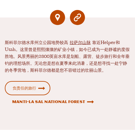
斯科菲尔德水库州立公园地势较高
拉萨尔山脉
靠近Helper和
Utah。这里曾是熙熙攘攘的矿业小镇，如今已成为一处静谧的度假
胜地。风景秀丽的2800英亩水库是划船、露营、徒步旅行和全年垂
钓的理想场所。无论您是想在夏季来此消暑，还是想寻找一处宁静
的冬季营地，斯科菲尔德都是您不容错过的壮丽山景。
负责任的旅行
Manti-La Sal National Forest