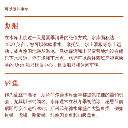
可以做的事情
划船
在水库上度过一天是夏季消暑的绝佳方式。水库面积达
2800 英亩，您可以体验滑水、摩托艇、水上滑板等水上运
动，或者悠闲地乘船游览。马德森湾和山景露营地均设有船
只下水坡道、停车场和下水点。您还可以前往西班牙福克峡
谷的 Utah 船只租赁中心，租赁船只和休闲车辆。
钓鱼
作为蓝丝带渔场，斯科菲尔德水库全年都提供绝佳的垂钓机
会，尤其以冰钓闻名。水库通常在秋冬季初结冰，感恩节前
后即可安全进行冰钓。斯科菲尔德水库盛产大型鱼类，例如
虹鳟、虎鳟、割喉鳟、红侧闪光鱼和山吸盘鱼。