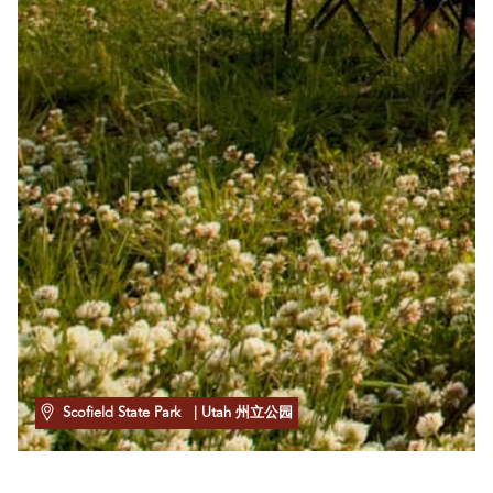
Scofield State Park
| Utah 州立公园