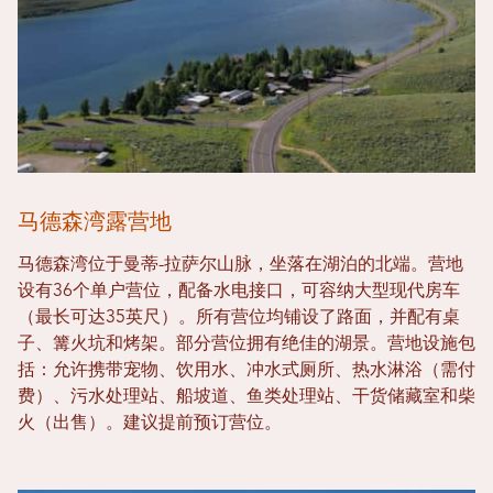
马德森湾露营地
马德森湾位于曼蒂-拉萨尔山脉，坐落在湖泊的北端。营地
设有36个单户营位，配备水电接口，可容纳大型现代房车
（最长可达35英尺）。所有营位均铺设了路面，并配有桌
子、篝火坑和烤架。部分营位拥有绝佳的湖景。营地设施包
括：允许携带宠物、饮用水、冲水式厕所、热水淋浴（需付
费）、污水处理站、船坡道、鱼类处理站、干货储藏室和柴
火（出售）。建议提前预订营位。