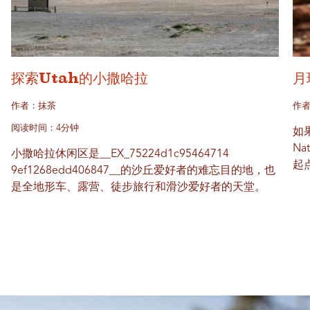
探索Utah的小撒哈拉
月
作者：抹茶
作
阅读时间：4分钟
如果
Na
小撒哈拉休闲区是__EX_75224d1c95464714​​
起
9ef1268edd406847__的沙丘爱好者的难忘目的地，也
是全地形车、露营、徒步旅行和滑沙爱好者的天堂。