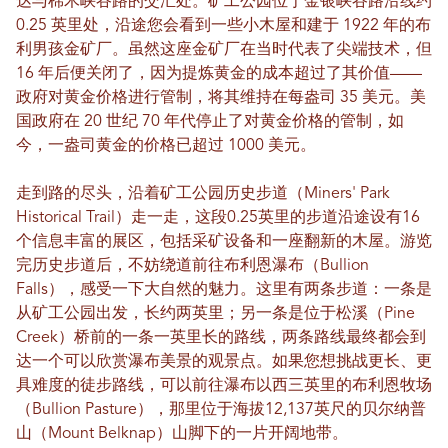
达与棉木峡谷路的交汇处。矿工公园位于金银峡谷路沿线约
0.25 英里处，沿途您会看到一些小木屋和建于 1922 年的布
利男孩金矿厂。虽然这座金矿厂在当时代表了尖端技术，但
16 年后便关闭了，因为提炼黄金的成本超过了其价值——
政府对黄金价格进行管制，将其维持在每盎司 35 美元。美
国政府在 20 世纪 70 年代停止了对黄金价格的管制，如
今，一盎司黄金的价格已超过 1000 美元。
走到路的尽头，沿着矿工公园历史步道（Miners' Park
Historical Trail）走一走，这段0.25英里的步道沿途设有16
个信息丰富的展区，包括采矿设备和一座翻新的木屋。游览
完历史步道后，不妨绕道前往布利恩瀑布（Bullion
Falls），感受一下大自然的魅力。这里有两条步道：一条是
从矿工公园出发，长约两英里；另一条是位于松溪（Pine
Creek）桥前的一条一英里长的路线，两条路线最终都会到
达一个可以欣赏瀑布美景的观景点。如果您想挑战更长、更
具难度的徒步路线，可以前往瀑布以西三英里的布利恩牧场
（Bullion Pasture），那里位于海拔12,137英尺的贝尔纳普
山（Mount Belknap）山脚下的一片开阔地带。