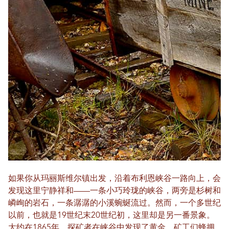
如果你从玛丽斯维尔镇出发，沿着布利恩峡谷一路向上，会
发现这里宁静祥和——一条小巧玲珑的峡谷，两旁是杉树和
嶙峋的岩石，一条潺潺的小溪蜿蜒流过。然而，一个多世纪
以前，也就是19世纪末20世纪初，这里却是另一番景象。
大约在1865年，探矿者在峡谷中发现了黄金，矿工们蜂拥