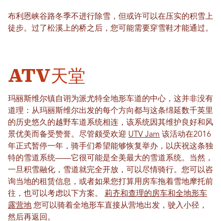
布利恩峡谷路冬季不进行除雪，但或许可以在压实的积雪上
徒步。过了松溪上的桥之后，您可能需要穿雪鞋才能通过。
ATV天堂
玛丽斯维尔镇自诩为派尤特全地形车道的中心，这并非没有
道理：从玛丽斯维尔出发的每个方向都与这条绵延数千英里
的历史悠久的越野车道系统相连，该系统因其维护良好和风
景优美而备受赞誉。尽管颇受欢迎
UTV Jam
该活动在2016
年正式暂停一年，骑手们希望能够恢复举办，以庆祝这条独
特的雪道系统——它很可能是全美最大的雪道系统。当然，
一旦积雪融化，雪道就完全开放，可以尽情骑行。您可以咨
询当地的租赁信息，或者如果您打算用房车拖着雪地摩托前
往，也可以考虑以下方案。
莉齐和查理的房车和全地形车
露营地
您可以骑着全地形车直接从营地出发，驶入小径，
然后再返回。