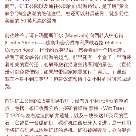
而至。矿工公园以及通往公园的自驾游路线，是了解“黄金
峡谷”淘金热潮的绝佳途径。您还可以舒展筋骨，徒步前往
美丽的 50 英尺高的瀑布。
前往峡谷，请在玛丽斯维尔 (Marysvale) 向西转入中心街
(Center Street)——这条街会变成布利恩峡谷路 (Bullion
Canyon Road)。行驶约五英里后，您会看到一个指示牌，
标明了黄金峡谷自驾游的起点。那里还有一个盒子，里面装
着相关的宣传册，会解释您在沿途主路看到的景色。（宣传
册可以免费借阅，如果想带回家则需支付 1 美元。）虽然
驾车本身不到三英里，但建议您预留 1-2 小时的时间完成游
览。
前往矿工公园的2.5英里路程中，设有九个标记清晰的游览
点，包括一条旧收费公路、探矿者维特·泰特（Witt Tate）
于1920年左右建造的矿井遗址，以及一块长达10英尺的巨
石，它曾是一台碾矿机。碾矿机由西班牙人引进，是一种用
于将矿石研磨成浓稠矿浆的磨机。矿石被碾碎后，会向混合