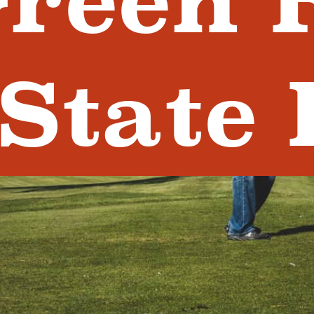
reen 
State