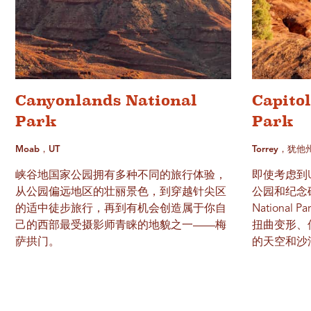
Canyonlands National
Capito
Park
Park
Moab，UT
Torrey，犹他
峡谷地国家公园拥有多种不同的旅行体验，
即使考虑到
从公园偏远地区的壮丽景色，到穿越针尖区
公园和纪念碑，
的适中徒步旅行，再到有机会创造属于你自
Nationa
己的西部最受摄影师青睐的地貌之一——梅
扭曲变形、
萨拱门。
的天空和沙