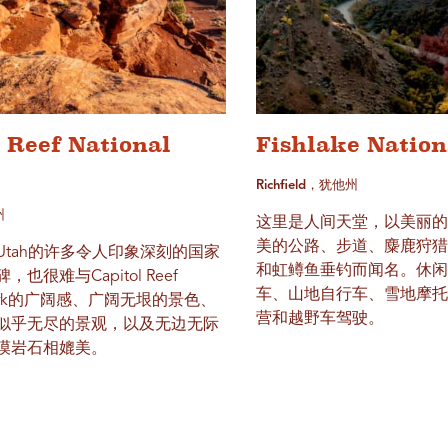
l Reef National
Fishlake Nation
Richfield，犹他州
州
这里是人间天堂，以美丽
美的公路、步道、麋鹿狩
Utah的许多令人印象深刻的国家
和虹鳟鱼垂钓而闻名。休
也很难与Capitol Reef
车、山地自行车、雪地摩
l Park的广阔感、广阔无垠的景色、
营和越野车驾驶。
似乎无尽的景观，以及无边无际
漠岩石相媲美。