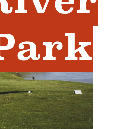
River
 Park