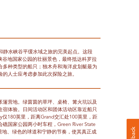
是开启迷宫峡谷和静水峡谷平缓水域之旅的完美起点。这段
略峡谷地国家公园的壮丽景色，最终抵达科罗拉
合多种类型的船只；独木舟和海洋皮划艇最为
验的人士应考虑参加此次探险之旅。
帐篷营地。绿茵茵的草坪、桌椅、篝火坑以及
住宿体验。日间活动区和团体活动区靠近船只
ity仅180英里，距离Grand交汇处100英里，距
公园两小时车程，Green River State
露营地、绿色的球道和宁静的节奏，使其真正成