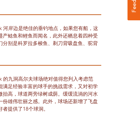
te Park 河岸边是绝佳的垂钓地点，如果您有船，这
盛产鲶鱼和鲤鱼而闻名，此外还栖息着四种受
们分别是科罗拉多梭鱼、剃刀背吸盘鱼、驼背
te Park 的九洞高尔夫球场绝对值得您列入考虑范
能满足经验丰富的球手的挑战需求，又对初学
微抬高，球道两旁绿树成荫。缓缓流淌的河水
一份雄伟壮丽之感。此外，球场还新增了飞盘
好者提供了18个球洞。