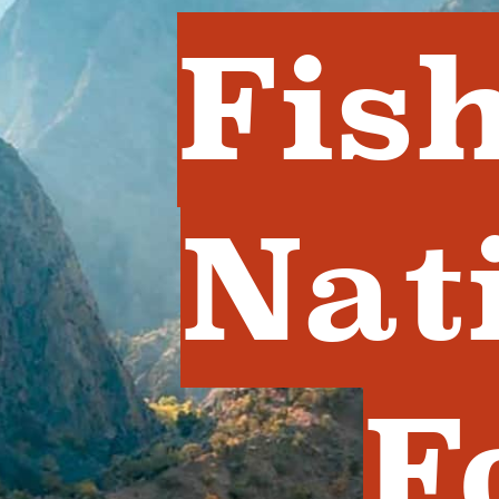
Fis
Nat
F