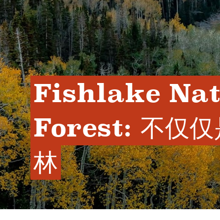
Fishlake Nat
Forest: 不仅
林