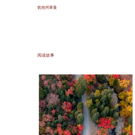
犹他州莱曼
阅读故事