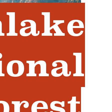
hlake
ional
orest