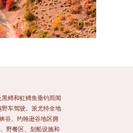
及黑鳟和虹鳟鱼垂钓而闻
越野车驾驶。派尤特全地
漠峡谷。约翰逊谷地区拥
地、野餐区、划船设施和