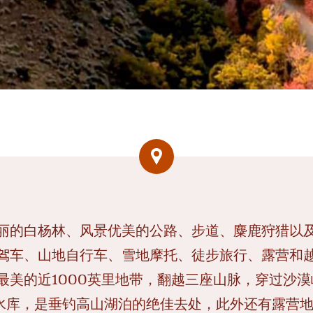
丽的白杨林、风景优美的公路、步道、麋鹿狩猎以
驾车、山地自行车、雪地摩托、徒步旅行、露营和
最美的近1000英里地带，翻越三座山脉，穿过沙
和水库，是垂钓高山湖泊的绝佳去处，此外还有露营