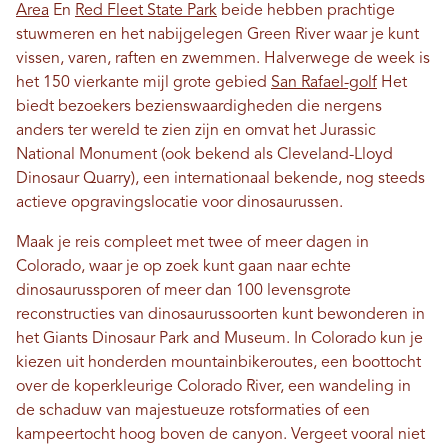
Area
En
Red Fleet State Park
beide hebben prachtige
stuwmeren en het nabijgelegen Green River waar je kunt
vissen, varen, raften en zwemmen. Halverwege de week is
het 150 vierkante mijl grote gebied
San Rafael-golf
Het
biedt bezoekers bezienswaardigheden die nergens
anders ter wereld te zien zijn en omvat het Jurassic
National Monument (ook bekend als Cleveland-Lloyd
Dinosaur Quarry), een internationaal bekende, nog steeds
actieve opgravingslocatie voor dinosaurussen.
Maak je reis compleet met twee of meer dagen in
Colorado, waar je op zoek kunt gaan naar echte
dinosaurussporen of meer dan 100 levensgrote
reconstructies van dinosaurussoorten kunt bewonderen in
het Giants Dinosaur Park and Museum. In Colorado kun je
kiezen uit honderden mountainbikeroutes, een boottocht
over de koperkleurige Colorado River, een wandeling in
de schaduw van majestueuze rotsformaties of een
kampeertocht hoog boven de canyon. Vergeet vooral niet