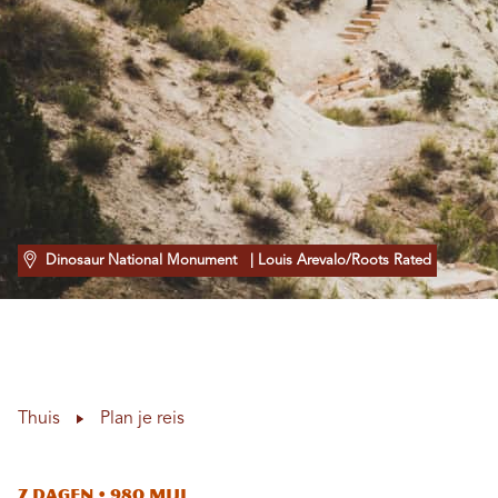
Dinosaur National Monument
| Louis Arevalo/Roots Rated
Thuis
Plan je reis
7 dagen • 980 mijl