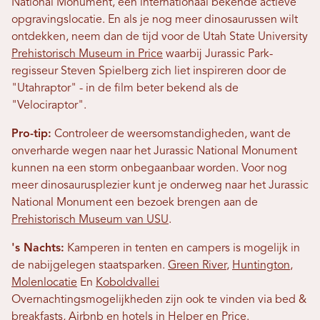
National Monument, een internationaal bekende actieve
opgravingslocatie. En als je nog meer dinosaurussen wilt
ontdekken, neem dan de tijd voor de Utah State University
Prehistorisch Museum in Price
waarbij Jurassic Park-
regisseur Steven Spielberg zich liet inspireren door de
"Utahraptor" - in de film beter bekend als de
"Velociraptor".
Pro-tip:
Controleer de weersomstandigheden, want de
onverharde wegen naar het Jurassic National Monument
kunnen na een storm onbegaanbaar worden. Voor nog
meer dinosaurusplezier kunt je onderweg naar het Jurassic
National Monument een bezoek brengen aan de
Prehistorisch Museum van USU
.
's Nachts:
Kamperen in tenten en campers is mogelijk in
de nabijgelegen staatsparken.
Green River
,
Huntington
,
Molenlocatie
En
Koboldvallei
Overnachtingsmogelijkheden zijn ook te vinden via bed &
breakfasts, Airbnb en hotels in Helper en Price.