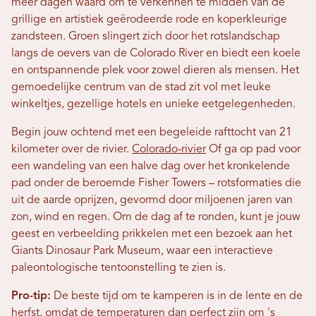
meer dagen waard om te verkennen te midden van de
grillige en artistiek geërodeerde rode en koperkleurige
zandsteen. Groen slingert zich door het rotslandschap
langs de oevers van de Colorado River en biedt een koele
en ontspannende plek voor zowel dieren als mensen. Het
gemoedelijke centrum van de stad zit vol met leuke
winkeltjes, gezellige hotels en unieke eetgelegenheden.
Begin jouw ochtend met een begeleide rafttocht van 21
kilometer over de rivier.
Colorado-rivier
Of ga op pad voor
een wandeling van een halve dag over het kronkelende
pad onder de beroemde Fisher Towers – rotsformaties die
uit de aarde oprijzen, gevormd door miljoenen jaren van
zon, wind en regen. Om de dag af te ronden, kunt je jouw
geest en verbeelding prikkelen met een bezoek aan het
Giants Dinosaur Park Museum, waar een interactieve
paleontologische tentoonstelling te zien is.
Pro-tip:
De beste tijd om te kamperen is in de lente en de
herfst, omdat de temperaturen dan perfect zijn om 's