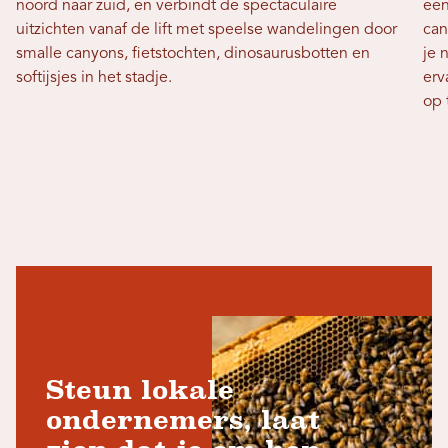
noord naar zuid, en verbindt de spectaculaire
een
uitzichten vanaf de lift met speelse wandelingen door
can
smalle canyons, fietstochten, dinosaurusbotten en
je 
softijsjes in het stadje.
erv
op 
Steun lokale
ondernemers, laat