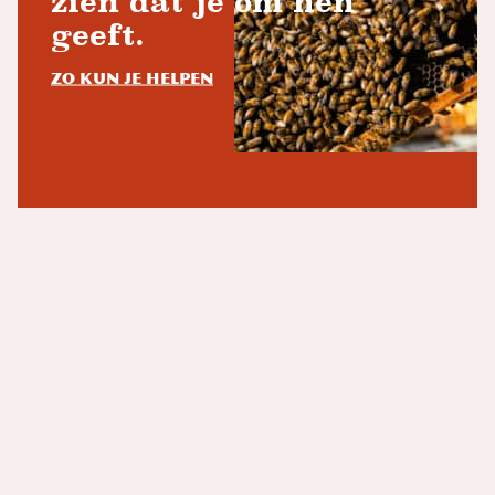
zien dat je om hen
geeft.
Zo kun je helpen