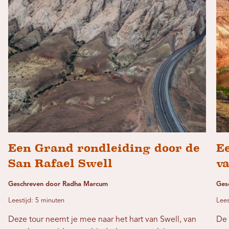
Een Grand rondleiding door de
Ee
San Rafael Swell
va
Geschreven door Radha Marcum
Ges
Leestijd: 5 minuten
Lees
Deze tour neemt je mee naar het hart van Swell, van
De 