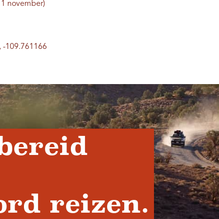
f 1 november)
, -109.761166
bereid
rd reizen.