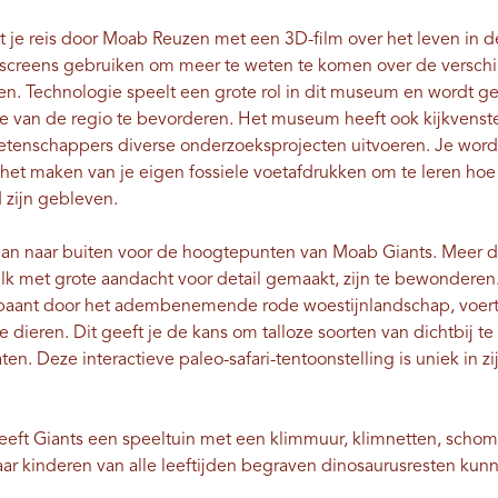
je reis door Moab Reuzen met een 3D-film over het leven in de
chscreens gebruiken om meer te weten te komen over de verschi
len. Technologie speelt een grote rol in dit museum en wordt g
ie van de regio te bevorderen. Het museum heeft ook kijkvenste
wetenschappers diverse onderzoeksprojecten uitvoeren. Je wo
het maken van je eigen fossiele voetafdrukken om te leren hoe 
d zijn gebleven.
 dan naar buiten voor de hoogtepunten van Moab Giants. Meer d
lk met grote aandacht voor detail gemaakt, zijn te bewonderen.
g baant door het adembenemende rode woestijnlandschap, voert 
e dieren. Dit geeft je de kans om talloze soorten van dichtbij t
n. Deze interactieve paleo-safari-tentoonstelling is uniek in zij
eft Giants een speeltuin met een klimmuur, klimnetten, schomm
ar kinderen van alle leeftijden begraven dinosaurusresten kun