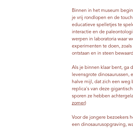
Binnen in het museum begint 
je vrij rondlopen en de tou
educatieve spelletjes te spe
interactie en de paleontolog
werpen in laboratoria waar 
experimenten te doen, zoals 
ontstaan ​​en in steen bewaar
Als je binnen klaar bent, ga
levensgrote dinosaurussen, e
halve mijl, dat zich een we
replica's van deze gigantisch
sporen ze hebben achtergelate
zomer
)
Voor de jongere bezoekers he
een dinosaurusopgraving, wa