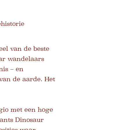
historie
eel van de beste
aar wandelaars
nis – en
 van de aarde. Het
gio met een hoge
iants Dinosaur
sities waar