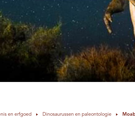
nis en erfgoed
Dinosaurussen en paleontologie
Moab