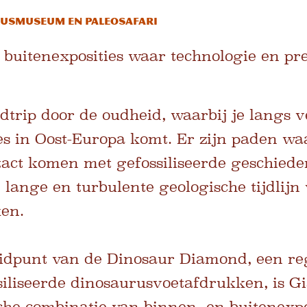
usmuseum en Paleosafari
buitenexposities waar technologie en pre
dtrip door de oudheid, waarbij je langs v
es in Oost-Europa komt. Er zijn paden w
act komen met gefossiliseerde geschiede
lange en turbulente geologische tijdlijn
ken.
idpunt van de Dinosaur Diamond, een re
siliseerde dinosaurusvoetafdrukken, is G
che combinatie van binnen- en buitenexpo