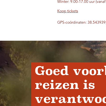
Winter: 9.00-17.00 uur (vana
Koop tickets
GPS-coördinaten: 38.543939
Goed voor
reizen is
verantwoo