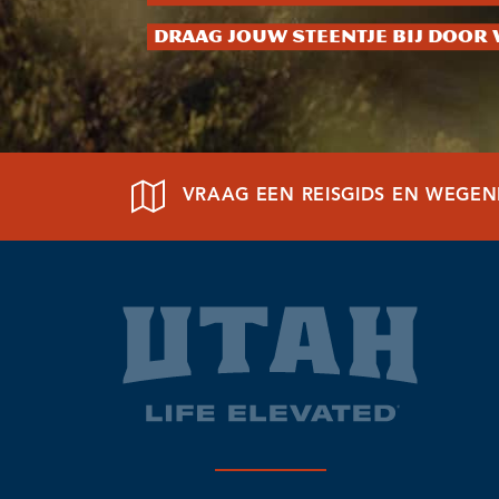
Draag jouw steentje bij door 
VRAAG EEN REISGIDS EN WEGE