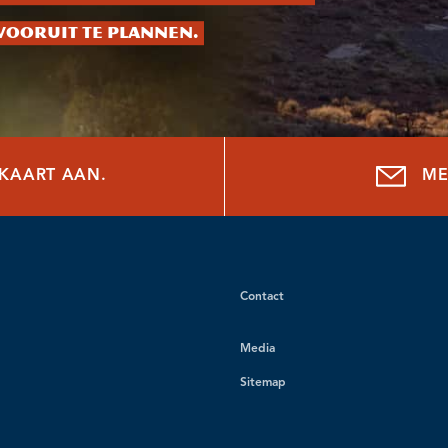
vooruit te plannen.
NKAART AAN.
ME
Contact
Media
Sitemap