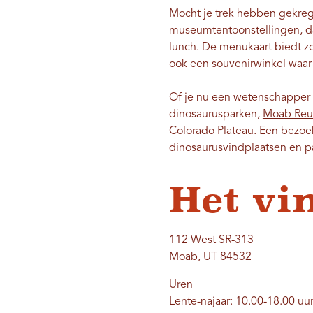
Mocht je trek hebben gekreg
museumtentoonstellingen, dan
lunch. De menukaart biedt zo
ook een souvenirwinkel waar 
Of je nu een wetenschapper 
dinosaurusparken,
Moab Reu
Colorado Plateau. Een bezoek
dinosaurusvindplaatsen en p
Het vi
112 West SR-313
Moab, UT 84532
Uren
Lente-najaar: 10.00-18.00 uu