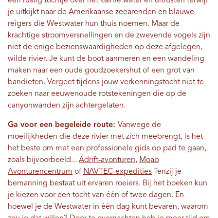
een rustig tochtje over het kalme water en uitrusten terwijl
je uitkijkt naar de Amerikaanse zeearenden en blauwe
reigers die Westwater hun thuis noemen. Maar de
krachtige stroomversnellingen en de zwevende vogels zijn
niet de enige bezienswaardigheden op deze afgelegen,
wilde rivier. Je kunt de boot aanmeren en een wandeling
maken naar een oude goudzoekershut of een grot van
bandieten. Vergeet tijdens jouw verkenningstocht niet te
zoeken naar eeuwenoude rotstekeningen die op de
canyonwanden zijn achtergelaten.
Ga voor een begeleide route:
Vanwege de
moeilijkheden die deze rivier met zich meebrengt, is het
het beste om met een professionele gids op pad te gaan,
zoals bijvoorbeeld...
Adrift-avonturen
,
Moab
Avonturencentrum
of
NAVTEC-expedities
Tenzij je
bemanning bestaat uit ervaren roeiers. Bij het boeken kun
je kiezen voor een tocht van één of twee dagen. En
hoewel je de Westwater in één dag kunt bevaren, waarom