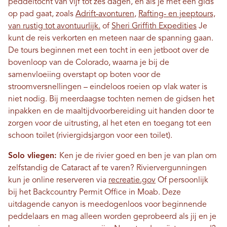
peddeltocht van vijf tot zes dagen, en als je met een gids
op pad gaat, zoals
Adrift-avonturen
,
Rafting- en jeeptours,
van rustig tot avontuurlijk.
of
Sheri Griffith Expedities
Je
kunt de reis verkorten en meteen naar de spanning gaan.
De tours beginnen met een tocht in een jetboot over de
bovenloop van de Colorado, waarna je bij de
samenvloeiing overstapt op boten voor de
stroomversnellingen – eindeloos roeien op vlak water is
niet nodig. Bij meerdaagse tochten nemen de gidsen het
inpakken en de maaltijdvoorbereiding uit handen door te
zorgen voor de uitrusting, al het eten en toegang tot een
schoon toilet (riviergidsjargon voor een toilet).
Solo vliegen:
Ken je de rivier goed en ben je van plan om
zelfstandig de Cataract af te varen? Riviervergunningen
kun je online reserveren via
recreatie.gov
Of persoonlijk
bij het Backcountry Permit Office in Moab. Deze
uitdagende canyon is meedogenloos voor beginnende
peddelaars en mag alleen worden geprobeerd als jij en je