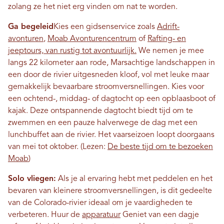
zolang ze het niet erg vinden om nat te worden.
Ga begeleid
Kies een gidsenservice zoals
Adrift-
avonturen
,
Moab Avonturencentrum
of
Rafting- en
jeeptours, van rustig tot avontuurlijk.
We nemen je mee
langs 22 kilometer aan rode, Marsachtige landschappen in
een door de rivier uitgesneden kloof, vol met leuke maar
gemakkelijk bevaarbare stroomversnellingen. Kies voor
een ochtend-, middag- of dagtocht op een opblaasboot of
kajak. Deze ontspannende dagtocht biedt tijd om te
zwemmen en een pauze halverwege de dag met een
lunchbuffet aan de rivier. Het vaarseizoen loopt doorgaans
van mei tot oktober.
(Lezen:
De beste tijd om te bezoeken
Moab
)
Solo vliegen:
Als je al ervaring hebt met peddelen en het
bevaren van kleinere stroomversnellingen, is dit gedeelte
van de Colorado-rivier ideaal om je vaardigheden te
verbeteren. Huur de
apparatuur
Geniet van een dagje