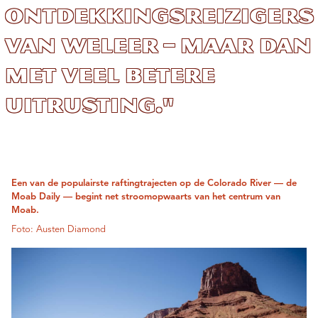
ontdekkingsreizigers
van weleer – maar dan
met veel betere
uitrusting."
Een van de populairste raftingtrajecten op de Colorado River — de
Moab Daily — begint net stroomopwaarts van het centrum van
Moab.
Foto: Austen Diamond