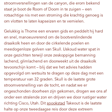
stroomversnellingen van de canyon, die erom bekend
staat je boot de Room of Doom in te zuigen – een
rotsachtige nis met een stroming die krachtig genoeg is
om vlotten te laten kapseizen en te vernielen.
Gelukkig is Thorne een ervaren gids en peddelt hij hard
en snel, manoeuvrerend om de bootverslindende
draaikolk heen en door de cirkelende poelen en
meedogenloze golven van Skull. IJskoud water spat in
onze gezichten terwijl onze zeskoppige bemanning
lachend, glimlachend en doorweekt uit de draaikolk
tevoorschijn komt – blij dat we het advies hadden
opgevolgd om wetsuits te dragen op deze dag met een
temperatuur van 32 graden. Skull is de laatste grote
stroomversnelling van de tocht, en nadat we er
ongeschonden doorheen zijn gekomen, drogen we ons af
onder een stralende zon en drijven we door rustiger water
richting Cisco, Utah. Dit
spookstad
Takeout is de laatste
halte op onze tweedaagse reis door deze extreem