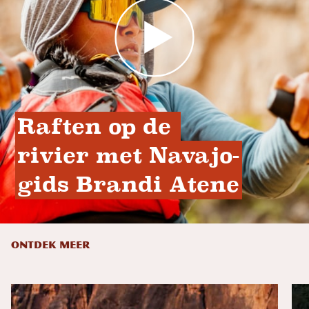
Raften op de 
rivier met Navajo-
gids Brandi Atene
ONTDEK MEER