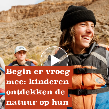
Begin er vroeg 
mee: kinderen 
ontdekken de 
natuur op hun 