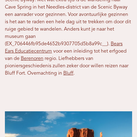
Scenic Byway. Met wat extra tijd is de wandeling naar
Cave Spring in het Needles-district van de Scenic Byway
een aanrader voor gezinnen. Voor avontuurlijke gezinnen
is het aan te raden een hele dag uit te trekken om door dit
ruige gebied te wandelen. Anders kunt je naar het
museum gaan
(EX_706446fb95de4652b9307705d5b8a99c__).
Bears
Ears Educatiecentrum
voor een inleiding tot het erfgoed
van de
Berenoren
regio. Liefhebbers van
pioniersgeschiedenis zullen zeker door willen reizen naar
Bluff Fort. Overnachting in
Bluff
.