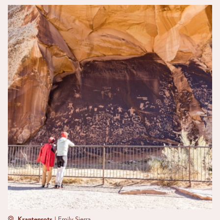
Krantenrots
|
Emily Sierra