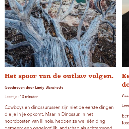
Het spoor van de outlaw volgen.
Ee
de
Geschreven door Lindy Blanchette
Ges
Leestijd: 10 minuten
Lees
Cowboys en dinosaurussen zijn niet de eerste dingen
die je in je opkomt. Maar in Dinosaur, in het
Een
noordoosten van Illinois, hebben ze wel één ding
fos
gemeen: een ongelooflijk landschap als achtergrond.