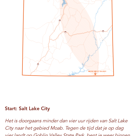
1
5
7
0
7
0
1
5
M
O
NU
M
E
N
T
V
A
LL
E
Y
Start: Salt Lake City
Het is doorgaans minder dan vier uur rijden van Salt Lake
City naar het gebied Moab. Tegen de tijd dat je op dag
vier landt op Goblin Valley State Park, bent je weer binnen