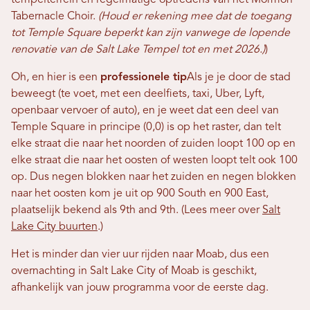
tempelterrein en regelmatige optredens van het Mormon
Tabernacle Choir.
(Houd er rekening mee dat de toegang
tot Temple Square beperkt kan zijn vanwege de lopende
renovatie van de Salt Lake Tempel tot en met 2026.)
)
Oh, en hier is een
professionele tip
Als je je door de stad
beweegt (te voet, met een deelfiets, taxi, Uber, Lyft,
openbaar vervoer of auto), en je weet dat een deel van
Temple Square in principe (0,0) is op het raster, dan telt
elke straat die naar het noorden of zuiden loopt 100 op en
elke straat die naar het oosten of westen loopt telt ook 100
op. Dus negen blokken naar het zuiden en negen blokken
naar het oosten kom je uit op 900 South en 900 East,
plaatselijk bekend als 9th and 9th. (Lees meer over
Salt
Lake City buurten
.)
Het is minder dan vier uur rijden naar Moab, dus een
overnachting in Salt Lake City of Moab is geschikt,
afhankelijk van jouw programma voor de eerste dag.