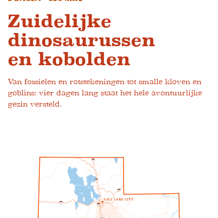
Zuidelijke
dinosaurussen
en kobolden
Van fossielen en rotstekeningen tot smalle kloven en
goblins: vier dagen lang staat het hele avontuurlijke
gezin versteld.
1
5
1
5
8
0
S
A
L
T
L
A
K
E
C
I
T
Y
8
0
2
1
5