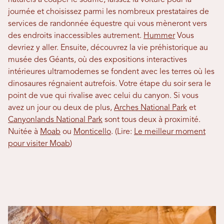
naturels à couper le souffle, laissez la voiture pour la
journée et choisissez parmi les nombreux prestataires de
services de randonnée équestre qui vous mèneront vers
des endroits inaccessibles autrement.
Hummer
Vous
devriez y aller. Ensuite, découvrez la vie préhistorique au
musée des Géants, où des expositions interactives
intérieures ultramodernes se fondent avec les terres où les
dinosaures régnaient autrefois. Votre étape du soir sera le
point de vue qui rivalise avec celui du canyon. Si vous
avez un jour ou deux de plus,
Arches National Park
et
Canyonlands National Park
sont tous deux à proximité.
Nuitée à
Moab
ou
Monticello
. (Lire:
Le meilleur moment
pour visiter Moab
)