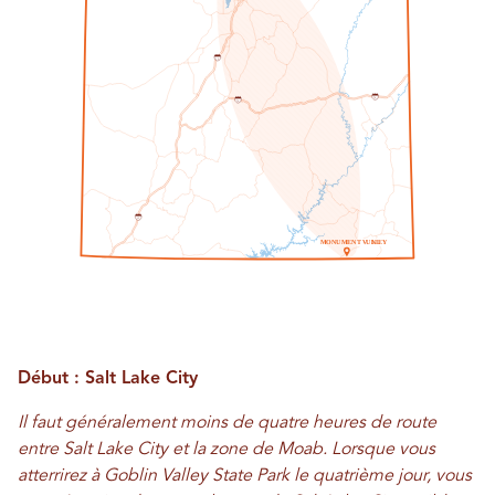
1
5
7
0
7
0
1
5
M
O
NU
M
E
N
T
V
UN
LL
E
Y
Début : Salt Lake City
Il faut généralement moins de quatre heures de route
entre Salt Lake City et la zone de Moab. Lorsque vous
atterrirez à Goblin Valley State Park le quatrième jour, vous