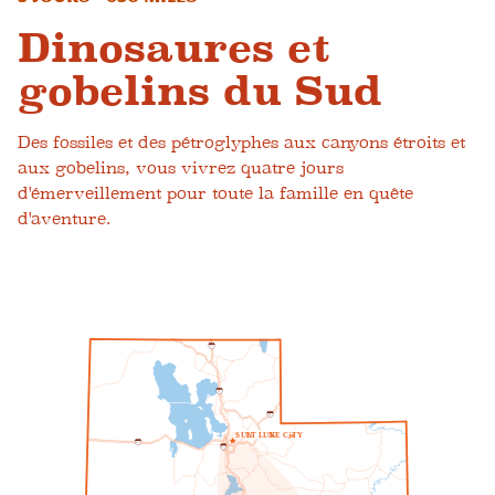
Dinosaures et
gobelins du Sud
Des fossiles et des pétroglyphes aux canyons étroits et
aux gobelins, vous vivrez quatre jours
d'émerveillement pour toute la famille en quête
d'aventure.
1
5
1
5
8
0
S
UN
L
T
L
UN
K
E
C
je
T
Y
8
0
2
1
5