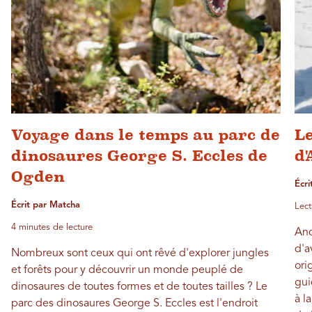
Voyage dans le temps au parc de
Le
dinosaures George S. Eccles de
d
Ogden
Écri
Écrit par Matcha
Lect
4 minutes de lecture
An
d'a
Nombreux sont ceux qui ont rêvé d'explorer jungles
ori
et forêts pour y découvrir un monde peuplé de
gui
dinosaures de toutes formes et de toutes tailles ? Le
à l
parc des dinosaures George S. Eccles est l'endroit