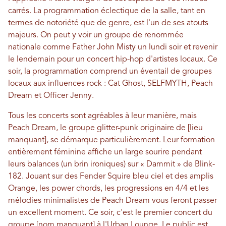
carrés. La programmation éclectique de la salle, tant en
termes de notoriété que de genre, est l'un de ses atouts
majeurs. On peut y voir un groupe de renommée
nationale comme Father John Misty un lundi soir et revenir
le lendemain pour un concert hip-hop d'artistes locaux. Ce
soir, la programmation comprend un éventail de groupes
locaux aux influences rock : Cat Ghost, SELFMYTH, Peach
Dream et Officer Jenny.
Tous les concerts sont agréables à leur manière, mais
Peach Dream, le groupe glitter-punk originaire de [lieu
manquant], se démarque particulièrement. Leur formation
entièrement féminine affiche un large sourire pendant
leurs balances (un brin ironiques) sur « Dammit » de Blink-
182. Jouant sur des Fender Squire bleu ciel et des amplis
Orange, les power chords, les progressions en 4/4 et les
mélodies minimalistes de Peach Dream vous feront passer
un excellent moment. Ce soir, c'est le premier concert du
groupe [nom manquant] à l'Urban Lounge. Le public est