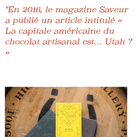
"En 2016, le magazine Saveur
a publié un article intitulé «
La capitale américaine du
chocolat artisanal est… Utah ?
»