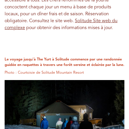
accessible à tous. Les chefs renommés de la yourte
concoctent chaque jour un menu à base de produits
locaux, pour un dîner frais et de saison. Réservation
obligatoire. Consultez le site web.
Solitude Site web du
complexe
pour obtenir des informations mises à jour.
Le voyage jusqu'à The Yurt à Solitude commence par une randonnée
guidée en raquettes à travers une forêt sereine et éclairée par la lune.
Photo : Courtoisie de Solitude Mountain Resort