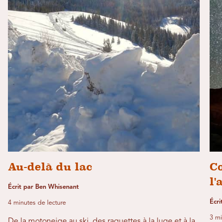
Au-delà du lac
Co
l'
Écrit par Ben Whisenant
Écri
4 minutes de lecture
3 mi
De la motoneige au ski, des raquettes à la luge et à la