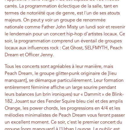
carrés. La programmation éclectique de la salle, tant en
termes de notoriété que de genre, est l'un de ses atouts
majeurs. On peut y voir un groupe de renommée
nationale comme Father John Misty un lundi soir et revenir
le lendemain pour un concert hip-hop d'artistes locaux. Ce
soir, la programmation comprend un éventail de groupes
locaux aux influences rock : Cat Ghost, SELFMYTH, Peach
Dream et Officer Jenny.
Tous les concerts sont agréables à leur manière, mais
Peach Dream, le groupe glitter-punk originaire de [lieu
manquant], se démarque particulièrement. Leur formation
entièrement féminine affiche un large sourire pendant
leurs balances (un brin ironiques) sur « Dammit » de Blink-
182. Jouant sur des Fender Squire bleu ciel et des amplis
Orange, les power chords, les progressions en 4/4 et les
mélodies minimalistes de Peach Dream vous feront passer
un excellent moment. Ce soir, c'est le premier concert du
groupe [nom manquant] à l'Urban Lounge. Le public est