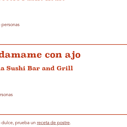
o personas
 edamame con ajo
a Sushi Bar and Grill
ersonas
lo dulce, prueba un
receta de postre
.