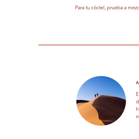
Para tu cóctel, prueba a mezc
A
E
d
h
m