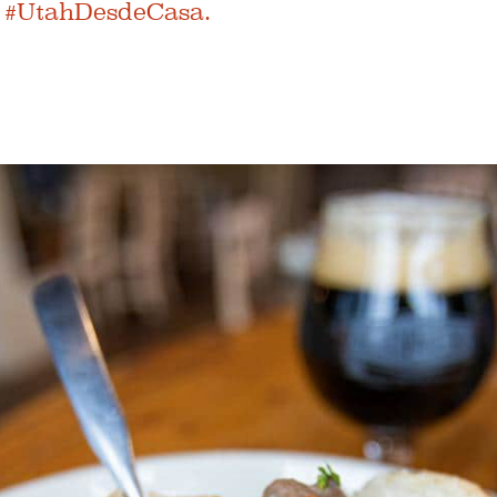
de #UtahDesdeCasa.