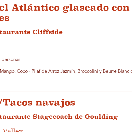
el Atlántico glaseado con 
es
taurante Cliffside
o personas
ango, Coco - Pilaf de Arroz Jazmín, Broccolini y Beurre Blanc
o/Tacos navajos
staurante Stagecoach de Goulding
 Valley