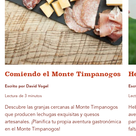
Comiendo el Monte Timpanogos
H
Escrito por David Vogel
Esc
Lectura de 3 minutos
Lect
Descubre las granjas cercanas al Monte Timpanogos
Heb
que producen lechugas exquisitas y quesos
ave
artesanales. ¡Planifica tu propia aventura gastronómica
pan
en el Monte Timpanogos!
fal