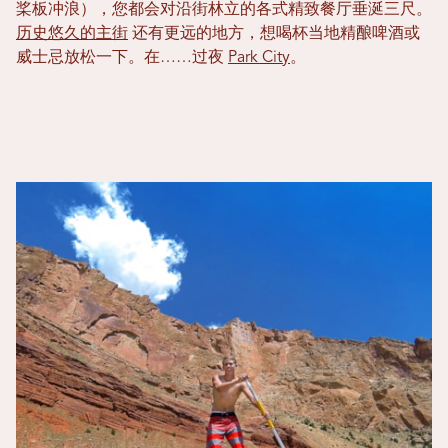
桨板冲浪），您都会对沿街林立的各式精致餐厅垂涎三尺。
历史悠久的主街
还有更远的地方，想喝杯当地精酿啤酒或
威士忌放松一下。在……过夜
Park City
。