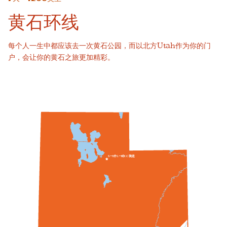
黄石环线
每个人一生中都应该去一次黄石公园，而以北方Utah作为你的门
户，会让你的黄石之旅更加精彩。
一个
一个
我
S
L
T
L
K
E
C
T
是