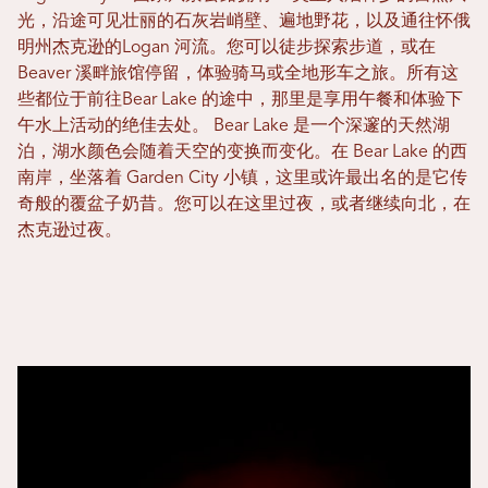
光，沿途可见壮丽的石灰岩峭壁、遍地野花，以及通往怀俄
明州杰克逊的Logan 河流。您可以徒步探索步道，或在
Beaver 溪畔旅馆停留，体验骑马或全地形车之旅。所有这
些都位于前往Bear Lake 的途中，那里是享用午餐和体验下
午水上活动的绝佳去处。 Bear Lake 是一个深邃的天然湖
泊，湖水颜色会随着天空的变换而变化。在 Bear Lake 的西
南岸，坐落着 Garden City 小镇，这里或许最出名的是它传
奇般的覆盆子奶昔。您可以在这里过夜，或者继续向北，在
杰克逊过夜。