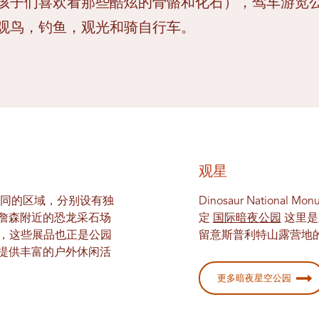
孩子们喜欢看那些酷炫的骨骼和化石），驾车游览
观鸟，钓鱼，观光和骑自行车。
观星
两个截然不同的区域，分别设有独
Dinosaur National
詹森附近的恐龙采石场
定
国际暗夜公园
这里是
品，这些展品也正是公园
留意斯普利特山露营地
提供丰富的户外休闲活
更多暗夜星空公园