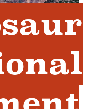
osaur
ional
ment