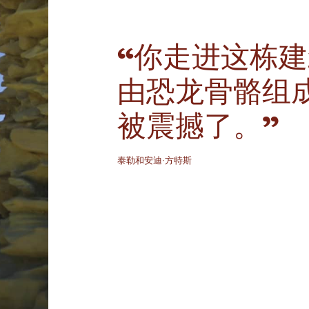
“你走进这栋
由恐龙骨骼组
被震撼了。”
泰勒和安迪·方特斯