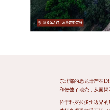
洛多尔之门
杰里迈亚·瓦特
东北部的恐龙遗产在Din
和侵蚀了地壳，从而揭
位于科罗拉多州边界的Uta