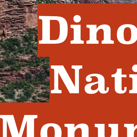
Din
Nat
Monu