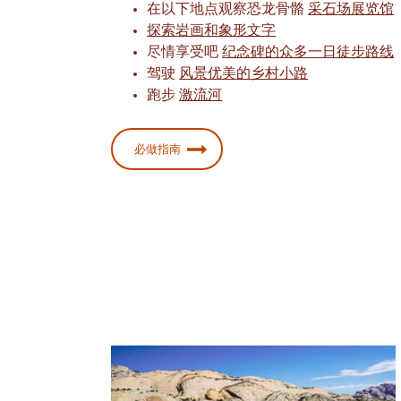
在以下地点观察恐龙骨骼
采石场展览馆
探索岩画和象形文字
尽情享受吧
纪念碑的众多一日徒步路线
驾驶
风景优美的乡村小路
跑步
激流河
必做指南