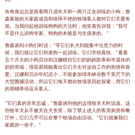
布奇身边总是跟着两只成年犬和一两只正在训练的小狗，詹
森家族的大家庭成员和络绎不绝的牧场客人都对它们关爱有
加。当我问起他训练狗狗的方法时，他笑着告诉我：“我可
不是什么训狗专家。狗狗的本能是与生俱来的。”
詹森谈到小狗们时说：“等它们长大到能集中注意力的时
候，我们就让它们和老狗一起训练。它们学得真快。”看着
五个月大的小狗贝尔和汉娜模仿它们的妈妈凯蒂和半退休的
奶奶劳瑞，很容易就能看出它们天生对这份工作的热情和喜
爱。汉娜和贝尔年纪还小，不能参加绵羊峡谷数千英尺下的
大型围捕活动，所以它们每天都在牧场里四处探索，用它们
的滑稽举动逗乐客人。
“它们真的非常忠诚，”詹森谈到他的边境牧羊犬时说道。这
些牧羊犬从不被关在犬舍里，除了禁止进入的客房厨房和餐
厅外，它们几乎可以在整个牧场自由活动。“它们就像我们
家庭的一份子。”