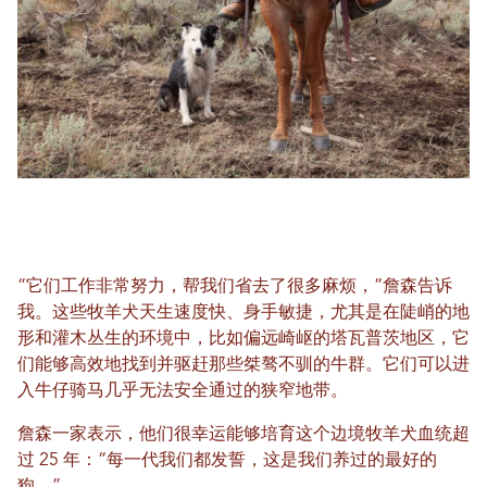
“它们工作非常努力，帮我们省去了很多麻烦，”詹森告诉
我。这些牧羊犬天生速度快、身手敏捷，尤其是在陡峭的地
形和灌木丛生的环境中，比如偏远崎岖的塔瓦普茨地区，它
们能够高效地找到并驱赶那些桀骜不驯的牛群。它们可以进
入牛仔骑马几乎无法安全通过的狭窄地带。
詹森一家表示，他们很幸运能够培育这个边境牧羊犬血统超
过 25 年：“每一代我们都发誓，这是我们养过的最好的
狗。”