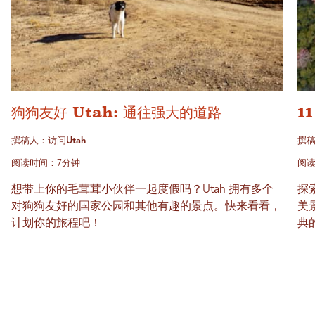
狗狗友好 Utah: 通往强大的道路
1
撰稿人：访问Utah
撰稿
阅读时间：7分钟
阅读
想带上你的毛茸茸小伙伴一起度假吗？Utah 拥有多个
探
对狗狗友好的国家公园和其他有趣的景点。快来看看，
美
计划你的旅程吧！
典