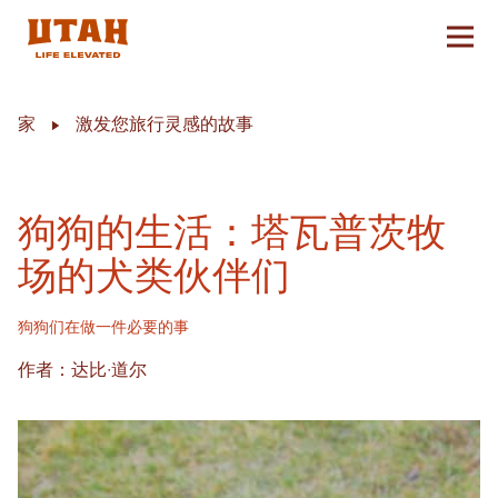
切换
Skip to content
家
激发您旅行灵感的故事
狗狗的生活：塔瓦普茨牧
场的犬类伙伴们
狗狗们在做一件必要的事
作者：达比·道尔