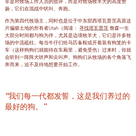
非是对牧场工作人员的批评，而是对牧场牧羊犬的高度赞
扬，它们在混战中吠叫、奔跑。
作为第四代牧场主，同时也是位于中东部西塔瓦普茨高原这
片偏僻土地的所有者Utah（阅读：
寻找塔瓦普茨
詹森一生
大部分时间都与狗为伴，尤其是边境牧羊犬，它们是许多牧
场的中流砥柱。每当牛仔们给马匹备鞍或开着装有狗笼的卡
车（这样狗狗们就能待在车厢里，避免受伤）过来时，你就
会听到一阵阵犬吠声和尖叫声。狗狗们从牧场的各个角落飞
奔而来，迫不及待地想要开始工作。
“我们每一代都发誓，这是我们养过的
最好的狗。”