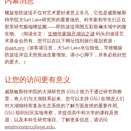
内幕消息
螺旋形防波堤不仅对艺术爱好者意义非凡，它也是威斯敏斯
特学院大Salt Lake研究所的重要场所。科学家和学生们正在
那里研究极端嗜盐菌——即防波堤周围五彩斑斓水域中的微
生物。（阅读全文：
生物学家揭开湖泊之谜
码头归迪亚艺
术基金会所有。您可以在以下网址找到旅行规划资源：
diaart.org
（游客请注意，大Salt Lake水位较低，导致螺旋
防波堤岸边天然焦油含量增加。请小心脚下，并务必拴好您
的爱犬。）
让您的访问更有意义
威斯敏斯特学院的大湖研究所 (GSLI) 致力于通过研究和教
育，将人们与大湖联系起来。您可以支持 GSLI 在增进人们
对大湖独特而复杂生态系统的了解方面发挥的重要作用。
GSLI 组织社区实地考察，并提供高中和大学的课程及资
源，以及本科生研究项目。了解更多信息，请访问
westminstercollege.edu
。