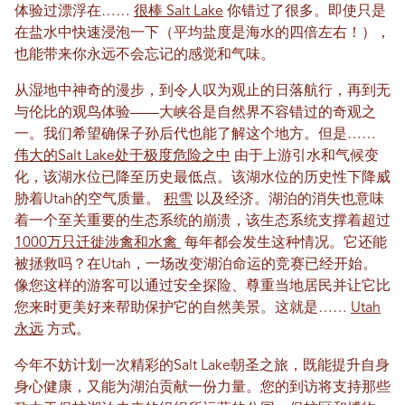
体验过漂浮在……
很棒 Salt Lake
你错过了很多。即使只是
在盐水中快速浸泡一下（平均盐度是海水的四倍左右！），
也能带来你永远不会忘记的感觉和气味。
从湿地中神奇的漫步，到令人叹为观止的日落航行，再到无
与伦比的观鸟体验——大峡谷是自然界不容错过的奇观之
一。我们希望确保子孙后代也能了解这个地方。但是……
伟大的Salt Lake处于极度危险之中
由于上游引水和气候变
化，该湖水位已降至历史最低点。该湖水位的历史性下降威
胁着Utah的空气质量。
积雪
以及经济。湖泊的消失也意味
着一个至关重要的生态系统的崩溃，该生态系统支撑着超过
1000万只迁徙涉禽和水禽
每年都会发生这种情况。它还能
被拯救吗？在Utah，一场改变湖泊命运的竞赛已经开始。
像您这样的游客可以通过安全探险、尊重当地居民并让它比
您来时更美好来帮助保护它的自然美景。这就是……
Utah
永远
方式。
今年不妨计划一次精彩的Salt Lake朝圣之旅，既能提升自身
身心健康，又能为湖泊贡献一份力量。您的到访将支持那些