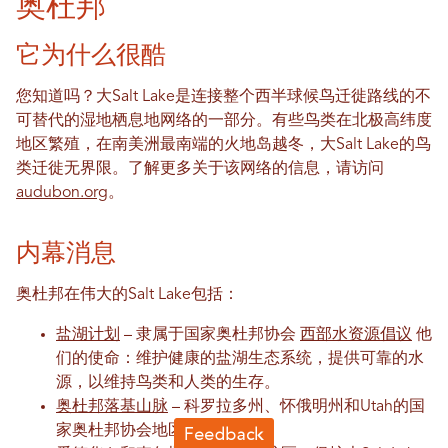
奥杜邦
它为什么很酷
您知道吗？大Salt Lake是连接整个西半球候鸟迁徙路线的不
可替代的湿地栖息地网络的一部分。有些鸟类在北极高纬度
地区繁殖，在南美洲最南端的火地岛越冬，大Salt Lake的鸟
类迁徙无界限。了解更多关于该网络的信息，请访问
audubon.org
。
内幕消息
奥杜邦在伟大的Salt Lake包括：
盐湖计划
– 隶属于国家奥杜邦协会
西部水资源倡议
他
们的使命：维护健康的盐湖生态系统，提供可靠的水
源，以维持鸟类和人类的生存。
奥杜邦落基山脉
– 科罗拉多州、怀俄明州和Utah的国
家奥杜邦协会地区办事处。