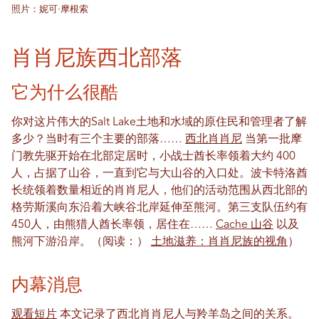
照片：妮可·摩根索
肖肖尼族西北部落
它为什么很酷
你对这片伟大的Salt Lake土地和水域的原住民和管理者了解
多少？当时有三个主要的部落……
西北肖肖尼
当第一批摩
门教先驱开始在北部定居时，小战士酋长率领着大约 400
人，占据了山谷，一直到它与大山谷的入口处。波卡特洛酋
长统领着数量相近的肖肖尼人，他们的活动范围从西北部的
格劳斯溪向东沿着大峡谷北岸延伸至熊河。第三支队伍约有
450人，由熊猎人酋长率领，居住在……
Cache 山谷
以及
熊河下游沿岸。（阅读：）
土地滋养：肖肖尼族的视角
）
内幕消息
观看短片
本文记录了西北肖肖尼人与羚羊岛之间的关系。