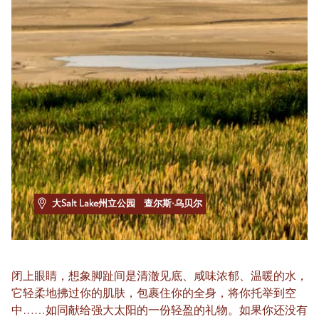
大Salt Lake州立公园
查尔斯·乌贝尔
闭上眼睛，想象脚趾间是清澈见底、咸味浓郁、温暖的水，
它轻柔地拂过你的肌肤，包裹住你的全身，将你托举到空
中……如同献给强大太阳的一份轻盈的礼物。如果你还没有