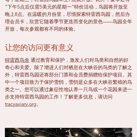
每个星期三，特雷西鸟园早上7点就开放。此外，夏季还有
“下午5点后仅需5美元的星期一”特价活动，鸟园将开放至
晚上8点。在温暖的月份里，尽情探索特雷西鸟园，然后办
理会员卡，欣赏它随着季节更迭而变化的景色——鸟园全年
开放，每次参观都有不同的体验。
让您的访问更有意义
特雷西鸟舍
通过教育和保护，激发人们对鸟类和自然的好
奇心和关爱。除了增进人们对栖息在大峡谷的鸟类的了解之
外，特雷西鸟园还将部分门票和会员费捐赠给保护项目。其
中一个项目致力于保护雪鸻，雪鸻是众多在大峡谷繁殖的鸟
类之一。您可以通过象征性地认养一只鸟或一个花园来进一
步支持特雷西鸟园的工作！了解更多信息，请访问
tracyaviary.org
。