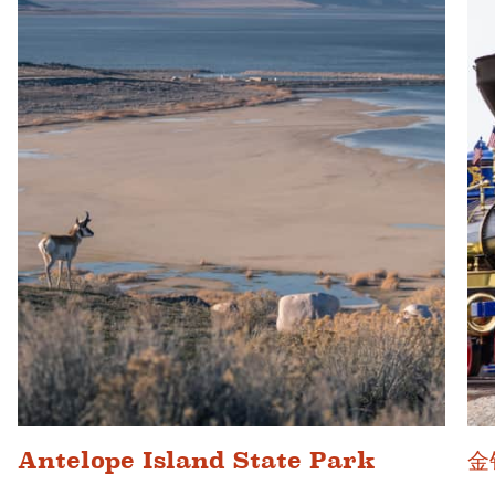
Antelope Island State Park
金