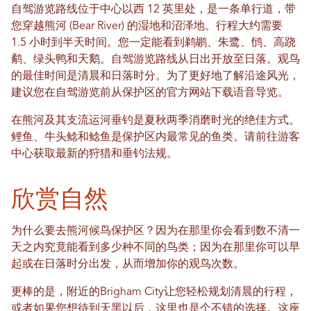
自驾游览路线位于中心以西 12 英里处，是一条单行道，带
您穿越熊河 (Bear River) 的湿地和沼泽地。行程大约需要
1.5 小时到半天时间。您一定能看到鹈鹕、朱鹭、鸻、高跷
鹬、绿头鸭和天鹅。自驾游览路线从日出开放至日落。观鸟
的最佳时间是清晨和日落时分。为了更好地了解沿途风光，
建议您在自驾游览前从保护区的官方网站下载语音导览。
在熊河及其支流运河垂钓是夏秋两季消磨时光的绝佳方式。
鲤鱼、牛头鲶和鲶鱼是保护区内最常见的鱼类。请前往游客
中心获取最新的狩猎和垂钓法规。
欣赏自然
为什么要去熊河候鸟保护区？因为在那里你会看到数不清一
天之内究竟能看到多少种不同的鸟类；因为在那里你可以早
起或在日落时分出发，从而增加你的观鸟次数。
更棒的是，附近的Brigham City让您轻松规划清晨的行程，
或者如果您想待到天黑以后，这里也是个不错的选择。这座