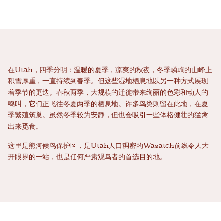
在Utah，四季分明：温暖的夏季，凉爽的秋夜，冬季嶙峋的山峰上
积雪厚重，一直持续到春季。但这些湿地栖息地以另一种方式展现
着季节的更迭。春秋两季，大规模的迁徙带来绚丽的色彩和动人的
鸣叫，它们正飞往冬夏两季的栖息地。许多鸟类则留在此地，在夏
季繁殖筑巢。虽然冬季较为安静，但也会吸引一些体格健壮的猛禽
出来觅食。
这里是熊河候鸟保护区，是Utah人口稠密的Wasatch前线令人大
开眼界的一站，也是任何严肃观鸟者的首选目的地。