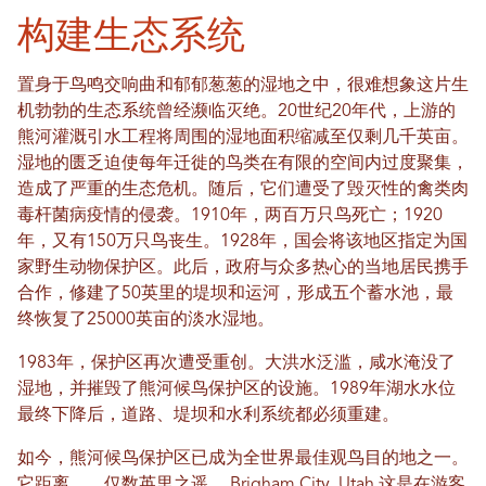
构建生态系统
置身于鸟鸣交响曲和郁郁葱葱的湿地之中，很难想象这片生
机勃勃的生态系统曾经濒临灭绝。20世纪20年代，上游的
熊河灌溉引水工程将周围的湿地面积缩减至仅剩几千英亩。
湿地的匮乏迫使每年迁徙的鸟类在有限的空间内过度聚集，
造成了严重的生态危机。随后，它们遭受了毁灭性的禽类肉
毒杆菌病疫情的侵袭。1910年，两百万只鸟死亡；1920
年，又有150万只鸟丧生。1928年，国会将该地区指定为国
家野生动物保护区。此后，政府与众多热心的当地居民携手
合作，修建了50英里的堤坝和运河，形成五个蓄水池，最
终恢复了25000英亩的淡水湿地。
1983年，保护区再次遭受重创。大洪水泛滥，咸水淹没了
湿地，并摧毁了熊河候鸟保护区的设施。1989年湖水水位
最终下降后，道路、堤坝和水利系统都必须重建。
如今，熊河候鸟保护区已成为全世界最佳观鸟目的地之一。
它距离……仅数英里之遥。
Brigham City, Utah
这是在游客