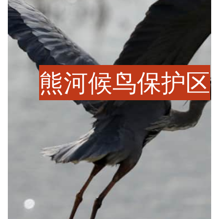
熊河候鸟保护区