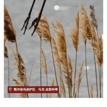
熊河候鸟保护区
马克·皮斯科蒂