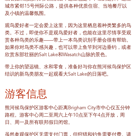
城市紧邻15号州际公路，提供各种优质住宿、当地餐厅以
及小镇的温馨氛围。
观鸟爱好者一定会爱上这里，因为这里栖息着种类繁多的鸟
类。不过，即使你不是观鸟爱好者，也能在这里尽情享受观
赏各种鸟类的乐趣——带上一本鸟类识别手册会很有帮助。
如果你对鸟类不感兴趣，也可以带上鱼竿到河边垂钓，或者
欣赏东部壮丽的Salt Lake和Wasatch山脉的景色。
带上你的望远镜、水和零食，准备好与你在熊河候鸟保护区
结识的新鸟类朋友一起观看大Salt Lake的日落吧。
游客信息
熊河候鸟保护区游客中心距离Brigham City市中心仅五分钟
路程。游客中心周二至周六上午10点至下午4点开放，周
日、周一及所有联邦假日闭馆。
虽然参观保护区无需支付门票，但狩猎和钓鱼需要付费。请