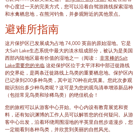
中心度过一天的完美方式，您可以沿着自驾游路线探索湿地
和水禽栖息地，在熊河钓鱼，并参观附近的其他景点。
避难所指南
这片保护区已发展成为占地 74,000 英亩的原始湿地。它是
大Salt Lake生态系统中最大的淡水组成部分，被认为是美国
西部内陆地区最有价值的湿地之一（阅读：
非常棒的Salt
Lake需要您的光临
这处保护区位于太平洋和中部迁徙路线
的交界处，是两条迁徙路线上鸟类的重要栖息地。保护区内
已记录到200多种鸟类，其中近70种在此筑巢。您此次参观
能识别出多少种鸟类呢？这可是为您的观鸟清单增添新品种
（包括常见鸟类和珍稀鸟类）的绝佳机会！
您的旅程可以从游客中心开始。中心内设有教育展览和资
料，还有知识渊博的工作人员可以解答您的任何疑问。从游
客中心出发，沿着环绕周围湿地的半英里自然步道漫步，您
一定能看到各种鸟类，并欣赏到美丽的自然风光。