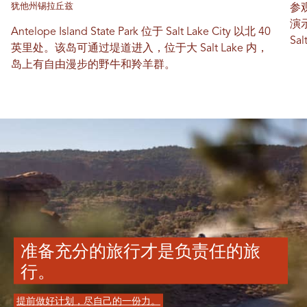
犹他州锡拉丘兹
参观
演
Antelope Island State Park 位于 Salt Lake City 以北 40
Sa
英里处。该岛可通过堤道进入，位于大 Salt Lake 内，
岛上有自由漫步的野牛和羚羊群。
准备充分的旅行才是负责任的旅
行。
提前做好计划，尽自己的一份力。