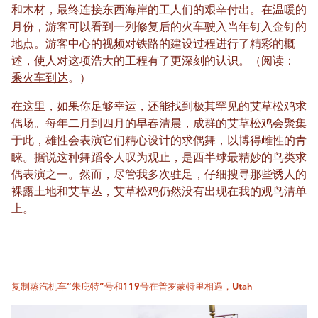
和木材，最终连接东西海岸的工人们的艰辛付出。在温暖的
月份，游客可以看到一列修复后的火车驶入当年钉入金钉的
地点。游客中心的视频对铁路的建设过程进行了精彩的概
述，使人对这项浩大的工程有了更深刻的认识。（阅读：
乘火车到达
。）
在这里，如果你足够幸运，还能找到极其罕见的艾草松鸡求
偶场。每年二月到四月的早春清晨，成群的艾草松鸡会聚集
于此，雄性会表演它们精心设计的求偶舞，以博得雌性的青
睐。据说这种舞蹈令人叹为观止，是西半球最精妙的鸟类求
偶表演之一。然而，尽管我多次驻足，仔细搜寻那些诱人的
裸露土地和艾草丛，艾草松鸡仍然没有出现在我的观鸟清单
上。
复制蒸汽机车“朱庇特”号和119号在普罗蒙特里相遇，Utah