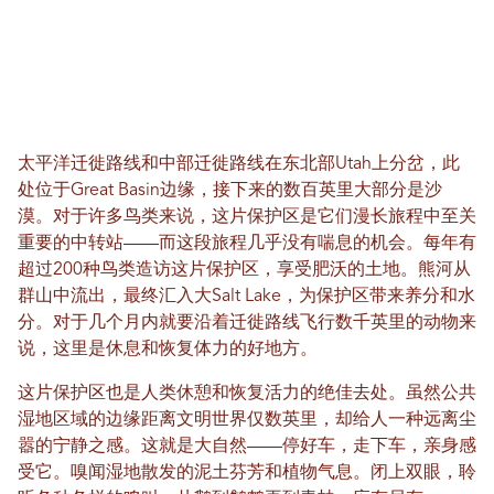
太平洋迁徙路线和中部迁徙路线在东北部Utah上分岔，此
处位于Great Basin边缘，接下来的数百英里大部分是沙
漠。对于许多鸟类来说，这片保护区是它们漫长旅程中至关
重要的中转站——而这段旅程几乎没有喘息的机会。每年有
超过200种鸟类造访这片保护区，享受肥沃的土地。熊河从
群山中流出，最终汇入大Salt Lake，为保护区带来养分和水
分。对于几个月内就要沿着迁徙路线飞行数千英里的动物来
说，这里是休息和恢复体力的好地方。
这片保护区也是人类休憩和恢复活力的绝佳去处。虽然公共
湿地区域的边缘距离文明世界仅数英里，却给人一种远离尘
嚣的宁静之感。这就是大自然——停好车，走下车，亲身感
受它。嗅闻湿地散发的泥土芬芳和植物气息。闭上双眼，聆