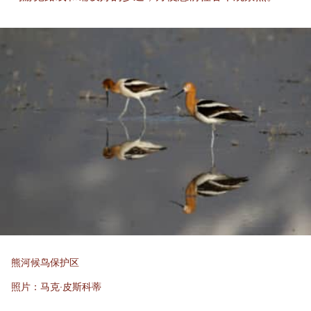
熊河候鸟保护区
照片：马克·皮斯科蒂