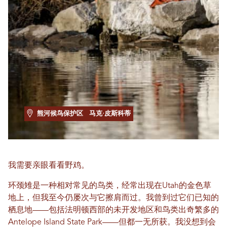
熊河候鸟保护区
马克·皮斯科蒂
我需要亲眼看看野鸡。
环颈雉是一种相对常见的鸟类，经常出现在Utah的金色草
地上，但我至今仍屡次与它擦肩而过。我曾到过它们已知的
栖息地——包括法明顿西部的未开发地区和鸟类出奇繁多的
Antelope Island State Park——但都一无所获。我没想到会