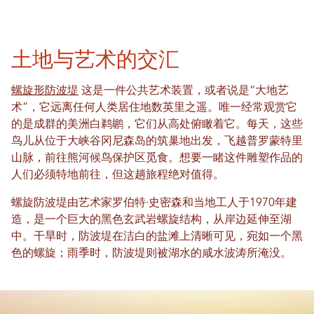
土地与艺术的交汇
螺旋形防波堤
这是一件公共艺术装置，或者说是“大地艺
术”，它远离任何人类居住地数英里之遥。唯一经常观赏它
的是成群的美洲白鹈鹕，它们从高处俯瞰着它。每天，这些
鸟儿从位于大峡谷冈尼森岛的筑巢地出发，飞越普罗蒙特里
山脉，前往熊河候鸟保护区觅食。想要一睹这件雕塑作品的
人们必须特地前往，但这趟旅程绝对值得。
螺旋防波堤由艺术家罗伯特·史密森和当地工人于1970年建
造，是一个巨大的黑色玄武岩螺旋结构，从岸边延伸至湖
中。干旱时，防波堤在洁白的盐滩上清晰可见，宛如一个黑
色的螺旋；雨季时，防波堤则被湖水的咸水波涛所淹没。