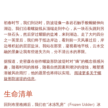
初春时节，我们到访时，防波堤像一条岩石触手般蜿蜒伸向
湖边。我们沿着螺旋线从顶端走到中心，从一块石头跳到另
一块石头，然后穿过耀眼的盐滩，来到湖边。走了大约四分
之一英里后，我们终于抵达岸边，看到前一天风暴过后，岸
边堆积起的层层盐沫。我站在那里，凝视着地平线，云水交
融的景象让我有些迷失方向，分不清云水的界限。
据报道，史密森在创作螺旋形防波堤时对“熵”的概念很感兴
趣，随着时间的推移，随着自然因素和潮汐的侵蚀，雕塑逐
渐被风吹雨打，他的愿景也将得以实现。
阅读更多关于螺
旋形防波堤的信息
。
生命清单
回到布里格姆后，我们在“冰冻乳房”（Frozen Udder）冰