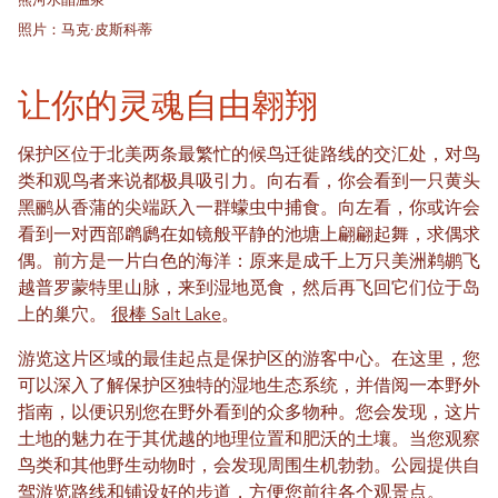
熊河水晶温泉
照片：马克·皮斯科蒂
让你的灵魂自由翱翔
保护区位于北美两条最繁忙的候鸟迁徙路线的交汇处，对鸟
类和观鸟者来说都极具吸引力。向右看，你会看到一只黄头
黑鹂从香蒲的尖端跃入一群蠓虫中捕食。向左看，你或许会
看到一对西部䴙䴘在如镜般平静的池塘上翩翩起舞，求偶求
偶。前方是一片白色的海洋：原来是成千上万只美洲鹈鹕飞
越普罗蒙特里山脉，来到湿地觅食，然后再飞回它们位于岛
上的巢穴。
很棒 Salt Lake
。
游览这片区域的最佳起点是保护区的游客中心。在这里，您
可以深入了解保护区独特的湿地生态系统，并借阅一本野外
指南，以便识别您在野外看到的众多物种。您会发现，这片
土地的魅力在于其优越的地理位置和肥沃的土壤。当您观察
鸟类和其他野生动物时，会发现周围生机勃勃。公园提供自
驾游览路线和铺设好的步道，方便您前往各个观景点。