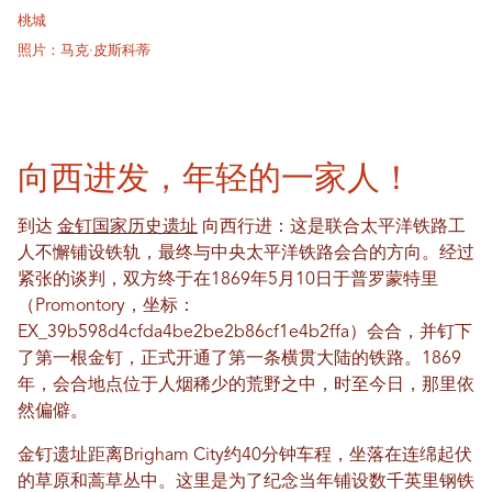
桃城
照片：马克·皮斯科蒂
向西进发，年轻的一家人！
到达
金钉国家历史遗址
向西行进：这是联合太平洋铁路工
人不懈铺设铁轨，最终与中央太平洋铁路会合的方向。经过
紧张的谈判，双方终于在1869年5月10日于普罗蒙特里
（Promontory，坐标：
EX_39b598d4cfda4be2be2b86cf1e4b2ffa）会合，并钉下
了第一根金钉，正式开通了第一条横贯大陆的铁路。1869
年，会合地点位于人烟稀少的荒野之中，时至今日，那里依
然偏僻。
金钉遗址距离Brigham City约40分钟车程，坐落在连绵起伏
的草原和蒿草丛中。这里是为了纪念当年铺设数千英里钢铁