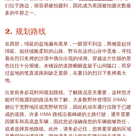
们位于路边，很容易被拍摄到，因此成为美国被拍摄次数最
多的牛群之一。
2. 规划路线
在西部，绵延的盆地遍布蒿草，一眼望不到边，两侧是起伏
绵延、如丝绒般柔软的山脉。野马在这些山谷中觅食，寻找
着在烈日炙烤的沙漠中偶尔出现的绿洲。穿越这片壮丽的景
色往往十分艰难。未铺设的道路蜿蜒盘旋于山间隘口，而穿
过盆地的笔直道路则缺乏遮荫，在夏日的烈日下炙烤着大
地。
出发前务必花时间规划路线。了解路况至关重要，这样您才
能对可能遇到的路况有所了解。大多数野外管理区 (HMA)
都位于荒野地区或荒野研究区，因此机动车通行仅限于已建
成的道路。许多 HMA 路线沿着崎岖的土路行驶，通常需要
四驱车和高底盘车辆，因此您必须确保您的车辆能够胜任，
或者选择其他路线。此外，请务必记住，您将要穿越的区域