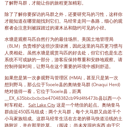
了解野马群，才能让你的旅程更加精彩。
除了了解你要探访的马群之外，还要研究马的习性，这样你
才能知道在哪里能找到它们。马经常走同一条路，细心的观
察者会注意到被踩踏过的灌木丛和隐约可见的小径。
水塘是观察马匹自然行为的最佳场所。美国土地管理局
（BLM）负责维护这些沙漠绿洲，因此这里的马匹更习惯与
人类相处。虽然水塘是观赏马匹的好去处，但它们也是生态
系统不可或缺的一部分，游客应保持尊重和安静地观察。请
控制停留时间，让野马在这个重要的环境中感到舒适。
如果您是第一次参观野马管理区 (HMA)，甚至只是第一次
想到野马，那么位于Tooele县的奥纳奎马群 (Onaqui Herd)
绝对值得一看，它位于Tooele县，距离
__EX_635bbcbcbcbe47048382cb99d4f6473b县以西一小
时车程处。
Salt Lake City
这是一个绝佳的起点。奥纳奎马
群由近450匹马组成：两个大马群，每个大马群又由若干个
小马家族组成。这群马经常生活在古老的驿马快道沿线的土
路附近，并在那里吃草。（阅读：
尚未发现的东西
由于它