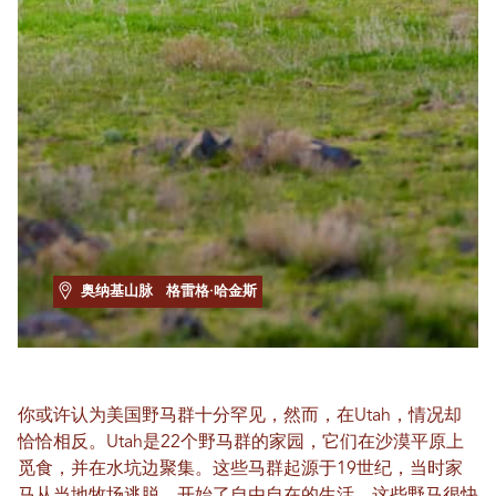
奥纳基山脉
格雷格·哈金斯
你或许认为美国野马群十分罕见，然而，在Utah，情况却
恰恰相反。Utah是22个野马群的家园，它们在沙漠平原上
觅食，并在水坑边聚集。这些马群起源于19世纪，当时家