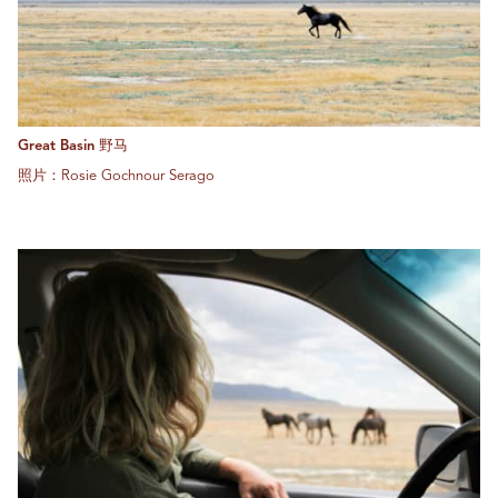
Great Basin 野马
照片：Rosie Gochnour Serago