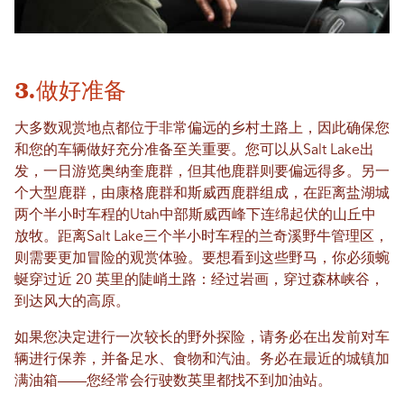
3.做好准备
大多数观赏地点都位于非常偏远的乡村土路上，因此确保您
和您的车辆做好充分准备至关重要。您可以从Salt Lake出
发，一日游览奥纳奎鹿群，但其他鹿群则要偏远得多。另一
个大型鹿群，由康格鹿群和斯威西鹿群组成，在距离盐湖城
两个半小时车程的Utah中部斯威西峰下连绵起伏的山丘中
放牧。距离Salt Lake三个半小时车程的兰奇溪野牛管理区，
则需要更加冒险的观赏体验。要想看到这些野马，你必须蜿
蜒穿过近 20 英里的陡峭土路：经过岩画，穿过森林峡谷，
到达风大的高原。
如果您决定进行一次较长的野外探险，请务必在出发前对车
辆进行保养，并备足水、食物和汽油。务必在最近的城镇加
满油箱——您经常会行驶数英里都找不到加油站。