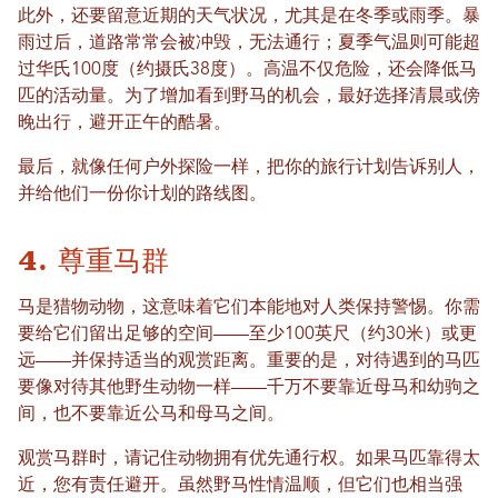
此外，还要留意近期的天气状况，尤其是在冬季或雨季。暴
雨过后，道路常常会被冲毁，无法通行；夏季气温则可能超
过华氏100度（约摄氏38度）。高温不仅危险，还会降低马
匹的活动量。为了增加看到野马的机会，最好选择清晨或傍
晚出行，避开正午的酷暑。
最后，就像任何户外探险一样，把你的旅行计划告诉别人，
并给他们一份你计划的路线图。
4. 尊重马群
马是猎物动物，这意味着它们本能地对人类保持警惕。你需
要给它们留出足够的空间——至少100英尺（约30米）或更
远——并保持适当的观赏距离。重要的是，对待遇到的马匹
要像对待其他野生动物一样——千万不要靠近母马和幼驹之
间，也不要靠近公马和母马之间。
观赏马群时，请记住动物拥有优先通行权。如果马匹靠得太
近，您有责任避开。虽然野马性情温顺，但它们也相当强