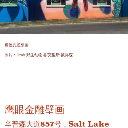
糖屋孔雀壁画
照片：Utah 野生动物墙/克里斯·彼得森
鹰眼金雕壁画
辛普森大道857号，Salt Lake