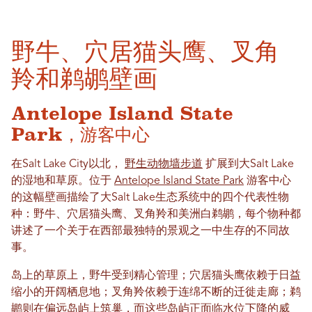
野牛、穴居猫头鹰、叉角
羚和鹈鹕壁画
Antelope Island State
Park，游客中心
在Salt Lake City以北，
野生动物墙步道
扩展到大Salt Lake
的湿地和草原。位于
Antelope Island State Park
游客中心
的这幅壁画描绘了大Salt Lake生态系统中的四个代表性物
种：野牛、穴居猫头鹰、叉角羚和美洲白鹈鹕，每个物种都
讲述了一个关于在西部最独特的景观之一中生存的不同故
事。
岛上的草原上，野牛受到精心管理；穴居猫头鹰依赖于日益
缩小的开阔栖息地；叉角羚依赖于连绵不断的迁徙走廊；鹈
鹕则在偏远岛屿上筑巢，而这些岛屿正面临水位下降的威