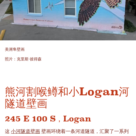
美洲隼壁画
照片：克里斯·彼得森
熊河割喉鳟和小Logan河
隧道壁画
245 E 100 S，Logan
这
小河隧道壁画
壁画环绕着一条河道隧道，汇聚了一系列