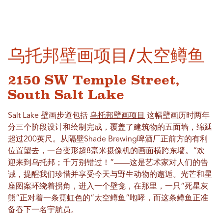
乌托邦壁画项目/太空鳟鱼
2150 SW Temple Street,
South Salt Lake
Salt Lake 壁画步道包括
乌托邦壁画项目
这幅壁画历时两年
分三个阶段设计和绘制完成，覆盖了建筑物的五面墙，绵延
超过200英尺。从隔壁Shade Brewing啤酒厂正前方的有利
位置望去，一台变形超8毫米摄像机的画面横跨东墙。“欢
迎来到乌托邦；千万别错过！”——这是艺术家对人们的告
诫，提醒我们珍惜并享受今天与野生动物的邂逅。光芒和星
座图案环绕着拐角，进入一个壁龛，在那里，一只“死星灰
熊”正对着一条霓虹色的“太空鳟鱼”咆哮，而这条鳟鱼正准
备吞下一名宇航员。