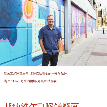
壁画艺术家克里斯·彼得森站在他的一幅作品旁。
照片：Utah 野生动物墙/克里斯·彼得森
邦纳维尔割喉鳟壁画