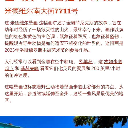
米德维尔南大街7711号
这
米德维尔壁画
这幅画讲述了金雕菲尼克斯的故事，它在
幼年时经历了一场毁灭性的山火，最终幸存下来。画作以炽
热的红色和黄色为主色调，既象征着毁灭，也象征着坚韧，
提醒观者野生动物是如何适应不断变化的世界的。这幅画是
2023年洛斯穆罗斯主街艺术节的参展作品。
人们经常可以看到金雕在空中翱翔。
羚羊岛
， 这
杰姆步道
起点
和
基赫夫峰
看看它们七英尺的翼展和 200 英里/小时
的俯冲速度。
这幅壁画也标志着野生动物墙壁画步道山谷部分的终点。从
这里开始，步道继续延伸至全州，途经一些风景最优美的地
区。