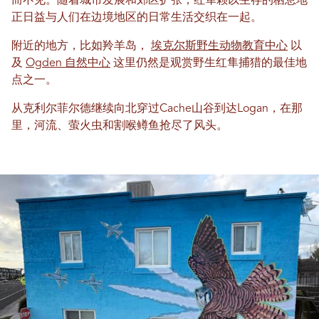
而不见。随着城市发展和郊区扩张，红隼赖以生存的栖息地
正日益与人们在边境地区的日常生活交织在一起。
附近的地方，比如羚羊岛，
埃克尔斯野生动物教育中心
以
及
Ogden 自然中心
这里仍然是观赏野生红隼捕猎的最佳地
点之一。
从克利尔菲尔德继续向北穿过Cache山谷到达Logan，在那
里，河流、萤火虫和割喉鳟鱼抢尽了风头。