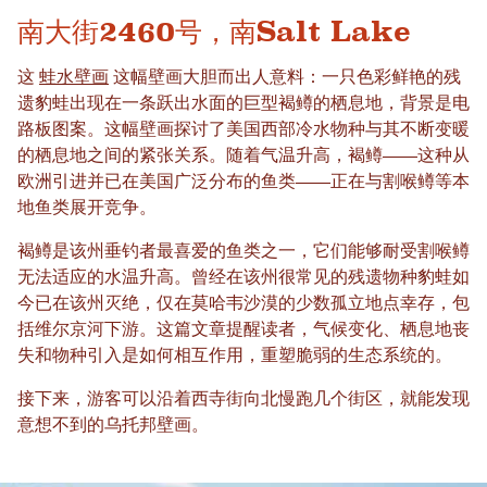
南大街2460号，南Salt Lake
这
蛙水壁画
这幅壁画大胆而出人意料：一只色彩鲜艳的残
遗豹蛙出现在一条跃出水面的巨型褐鳟的栖息地，背景是电
路板图案。这幅壁画探讨了美国西部冷水物种与其不断变暖
的栖息地之间的紧张关系。随着气温升高，褐鳟——这种从
欧洲引进并已在美国广泛分布的鱼类——正在与割喉鳟等本
地鱼类展开竞争。
褐鳟是该州垂钓者最喜爱的鱼类之一，它们能够耐受割喉鳟
无法适应的水温升高。曾经在该州很常见的残遗物种豹蛙如
今已在该州灭绝，仅在莫哈韦沙漠的少数孤立地点幸存，包
括维尔京河下游。这篇文章提醒读者，气候变化、栖息地丧
失和物种引入是如何相互作用，重塑脆弱的生态系统的。
接下来，游客可以沿着西寺街向北慢跑几个街区，就能发现
意想不到的乌托邦壁画。