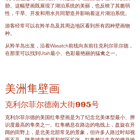
胁。这幅壁画既展现了湖泊系统的美丽，也反映了其脆弱
性，干旱、开发和用水共同塑造并影响着这片湖泊系统。
游客经常可以在羚羊岛及其周边地区看到所有四种壁画物
种。
从羚羊岛出发，沿着Wasatch前线向东前往克利尔菲尔德，
在那里可以找到Utah最小、色彩最艳丽的猛禽之一。
美洲隼壁画
克利尔菲尔德南大街995号
克利尔菲尔德的美国红隼壁画是为了纪念北美体型最小、辨
识度最高的隼类之一。红隼栖息在路边的电线上，盘旋在开
阔的田野上，是北美北部常见的景象，但许多人路过时却视