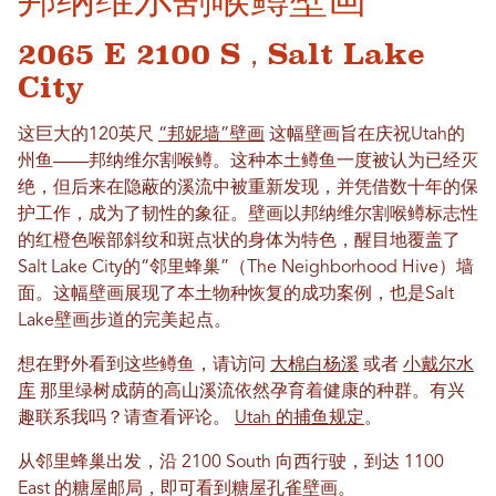
2065 E 2100 S，Salt Lake
City
这巨大的120英尺
“邦妮墙”壁画
这幅壁画旨在庆祝Utah的
州鱼——邦纳维尔割喉鳟。这种本土鳟鱼一度被认为已经灭
绝，但后来在隐蔽的溪流中被重新发现，并凭借数十年的保
护工作，成为了韧性的象征。壁画以邦纳维尔割喉鳟标志性
的红橙色喉部斜纹和斑点状的身体为特色，醒目地覆盖了
Salt Lake City的“邻里蜂巢”（The Neighborhood Hive）墙
面。这幅壁画展现了本土物种恢复的成功案例，也是Salt
Lake壁画步道的完美起点。
想在野外看到这些鳟鱼，请访问
大棉白杨溪
或者
小戴尔水
库
那里绿树成荫的高山溪流依然孕育着健康的种群。有兴
趣联系我吗？请查看评论。
Utah 的捕鱼规定
。
从邻里蜂巢出发，沿 2100 South 向西行驶，到达 1100
East 的糖屋邮局，即可看到糖屋孔雀壁画。