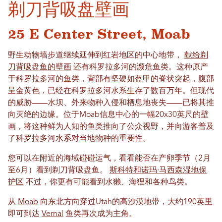
剃刀背吸盘壁画
25 E Center Street, Moab
野生动物墙步道继续延伸到红岩地区的中心地带，
献给剃
刀背吸盘鱼的壁画
还有科罗拉多河的濒危鱼类。这种原产
于科罗拉多河的鱼类，背部有坚硬如盔甲的脊状突起，腹部
呈金黄色，已经在科罗拉多河水系生存了数百万年。但现代
的威胁——水坝、外来物种入侵和栖息地丧失——已将其推
向灭绝的边缘。位于Moab信息中心的一幅20x30英尺的壁
画，将这种鲜为人知的鱼类推向了公众视野，并向游客普及
了科罗拉多河水系对当地物种的重要性。
您可以在附近的海域碰碰运气，看看能否在产卵季节（2月
至6月）看到剃刀背吸盘鱼。
斯科特和诺玛·马西森湿地保
护区
不过，你更有可能看到水獭、海狸和各种鸟类。
从
Moab
向东北方向穿过Utah的高沙漠地带，大约190英里
即可到达
Vernal
鱼类再次成为主角。