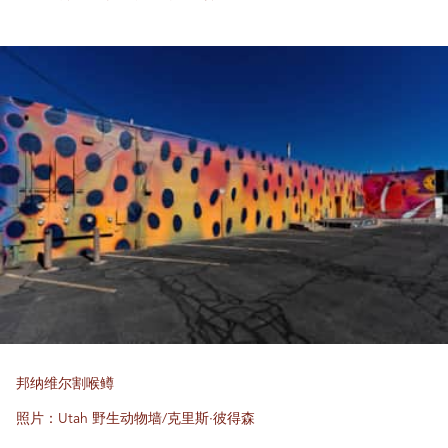
邦纳维尔割喉鳟
照片：Utah 野生动物墙/克里斯·彼得森