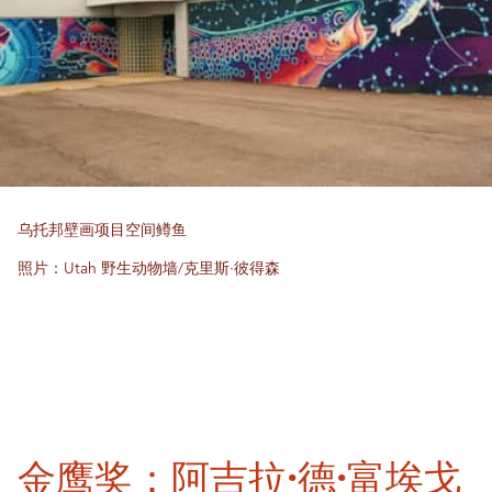
乌托邦壁画项目空间鳟鱼
照片：Utah 野生动物墙/克里斯·彼得森
金鹰奖：阿吉拉·德·富埃戈