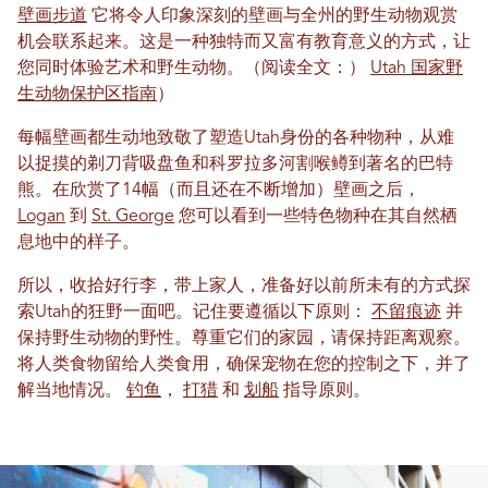
壁画步道
它将令人印象深刻的壁画与全州的野生动物观赏
机会联系起来。这是一种独特而又富有教育意义的方式，让
您同时体验艺术和野生动物。（阅读全文：）
Utah 国家野
生动物保护区指南
）
每幅壁画都生动地致敬了塑造Utah身份的各种物种，从难
以捉摸的剃刀背吸盘鱼和科罗拉多河割喉鳟到著名的巴特
熊。在欣赏了14幅（而且还在不断增加）壁画之后，
Logan
到
St. George
您可以看到一些特色物种在其自然栖
息地中的样子。
所以，收拾好行李，带上家人，准备好以前所未有的方式探
索Utah的狂野一面吧。记住要遵循以下原则：
不留痕迹
并
保持野生动物的野性。尊重它们的家园，请保持距离观察。
将人类食物留给人类食用，确保宠物在您的控制之下，并了
解当地情况。
钓鱼
，
打猎
和
划船
指导原则。