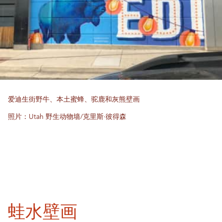
爱迪生街野牛、本土蜜蜂、驼鹿和灰熊壁画
照片：Utah 野生动物墙/克里斯·彼得森
蛙水壁画