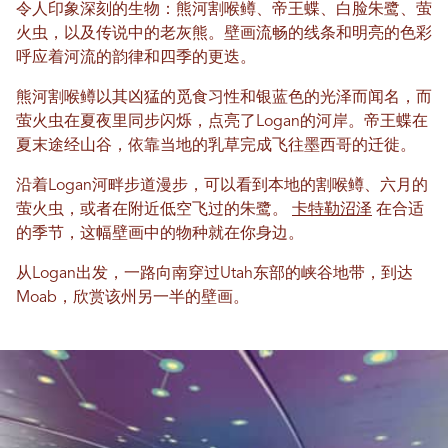
令人印象深刻的生物：熊河割喉鳟、帝王蝶、白脸朱鹭、萤
火虫，以及传说中的老灰熊。壁画流畅的线条和明亮的色彩
呼应着河流的韵律和四季的更迭。
熊河割喉鳟以其凶猛的觅食习性和银蓝色的光泽而闻名，而
萤火虫在夏夜里同步闪烁，点亮了Logan的河岸。帝王蝶在
夏末途经山谷，依靠当地的乳草完成飞往墨西哥的迁徙。
沿着Logan河畔步道漫步，可以看到本地的割喉鳟、六月的
萤火虫，或者在附近低空飞过的朱鹭。
卡特勒沼泽
在合适
的季节，这幅壁画中的物种就在你身边。
从Logan出发，一路向南穿过Utah东部的峡谷地带，到达
Moab，欣赏该州另一半的壁画。