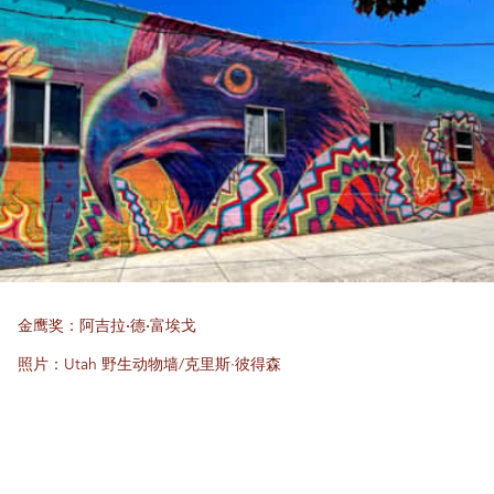
金鹰奖：阿吉拉·德·富埃戈
照片：Utah 野生动物墙/克里斯·彼得森