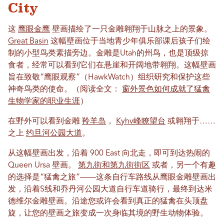
City
这
鹰眼金鹰
壁画描绘了一只金雕翱翔于山脉之上的景象。
Great Basin
这幅壁画位于当地青少年俱乐部课后孩子们绘
制的小型鸟类素描旁边。金雕是Utah的州鸟，也是顶级掠
食者，经常可以看到它们在悬崖和开阔地带翱翔。这幅壁画
旨在致敬“鹰眼观察”（HawkWatch）组织研究和保护这些
神奇鸟类的使命。（阅读全文：
窗外景色如何成就了猛禽
生物学家的职业生涯
）
在野外可以看到金雕
羚羊岛
，
Kyhv峰瞭望台
或翱翔于……
之上
约旦河公园大道
。
从这幅壁画出发，沿着 900 East 向北走，即可到达热闹的
Queen Ursa 壁画。
第九街和第九街街区
或者，另一个有趣
的选择是“猛禽之旅”——这条自行车路线从鹰眼金雕壁画出
发，沿着S线和乔丹河公园大道自行车道骑行，最终到达米
德维尔金雕壁画。沿途您或许会看到真正的猛禽在头顶盘
旋，让您的壁画之旅变成一次身临其境的野生动物体验。