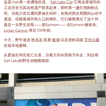
这是Utah第一条通电街道。
Salt Lake City
它将这座城市的
工业历史与其自然遗产联系起来，那时第一盏灯泡刚刚点
亮。当电力首次通到爱迪生街时，灰熊仍然在周围的山谷中
漫游。但随着城市和人口的增长，它们被驱逐出了这个州，
最后一头野生灰熊——老Ephraim——在Ephraim被射杀。
Logan Canyon
将近100年前。
今天，野牛漫游
羚羊岛
驼鹿
银湖
以及授粉花园
艾伦公园
欢迎本地蜜蜂。
从爱迪生和百老汇出发，沿着主街向西南方向走，到达南
Salt Lake的野生动物围墙群。