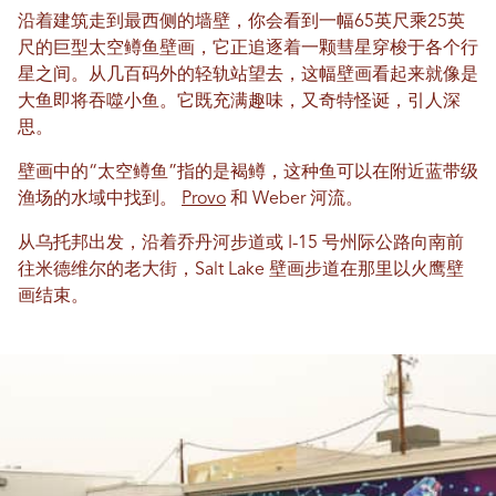
沿着建筑走到最西侧的墙壁，你会看到一幅65英尺乘25英
尺的巨型太空鳟鱼壁画，它正追逐着一颗彗星穿梭于各个行
星之间。从几百码外的轻轨站望去，这幅壁画看起来就像是
大鱼即将吞噬小鱼。它既充满趣味，又奇特怪诞，引人深
思。
壁画中的“太空鳟鱼”指的是褐鳟，这种鱼可以在附近蓝带级
渔场的水域中找到。
Provo
和 Weber 河流。
从乌托邦出发，沿着乔丹河步道或 I-15 号州际公路向南前
往米德维尔的老大街，Salt Lake 壁画步道在那里以火鹰壁
画结束。