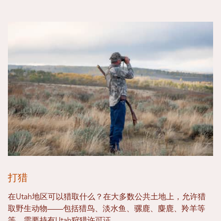
打猎
在Utah地区可以猎取什么？在大多数公共土地上，允许猎
取野生动物——包括猎鸟、淡水鱼、骡鹿、麋鹿、羚羊等
等。需要持有Utah狩猎许可证。