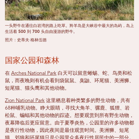
一头野牛在通往白岩湾的路上吃草。羚羊岛是大峡谷中最大的岛屿，岛上
生活着 500 到 700 头自由漫游的野牛。
照片：史蒂夫·格林伍德
国家公园和森林
在
Arches National Park
白天可以留意蜥蜴、蛇、鸟类和松
鼠，而夜晚则有机会看到袋鼠鼠、臭鼬、环尾猫、美洲狮、
短尾猫、猫头鹰和其他动物。
Zion National Park
这里栖息着种类繁多的野生动物，共有
68种哺乳动物。睁大眼睛，寻找大角羊、骡鹿、狐狸、岩
松鼠、蝙蝠和其他动物的踪迹。想要观赏到所有野生动物，
夜幕降临后更应留意。由于夏季炎热，公园里的许多动物都
是夜行性动物，因此夜间是最佳观赏时间。美洲狮、短尾
猫、郊狼和环尾猫只是公园里众多夜行性居民中的一部分。