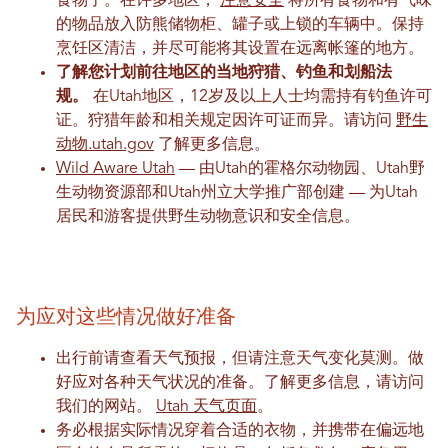
食物了。在许多地区，
注意安全
将所有食物和有气味
的物品放入防熊储物柜、罐子或上锁的车辆中。保持
烹饪区清洁，并尽可能将其设置在远离帐篷的地方。
了解您计划前往地区的当地狩猎、钓鱼和划船法
规。
在Utah地区，12岁及以上人士均需持有钓鱼许可
证。狩猎年龄和相关规定因许可证而异。请访问
野生
动物.utah.gov
了解更多信息。
Wild Aware Utah
— 由Utah的霍格尔动物园、Utah野
生动物资源部和Utah州立大学推广部创建 — 为Utah
居民和游客提供野生动物意识和安全信息。
为应对这些情况做好准备
出行前请查看天气预报，但请注意天气变化莫测。做
好应对各种天气状况的准备。了解更多信息，请访问
我们的网站。
Utah 天气页面
。
务必根据实际情况穿着合适的衣物，并携带在偏远地