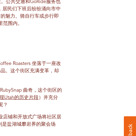
公共交通和GoRide服务也
，居民们下班后纷纷涌向市中
市的魅力。骑自行车或步行即
里范围内。
 Roasters 坐落于一座改
饰品。这个街区充满变革，却
bySnap 曲奇，这个街区的
现Utah的历史片段
）并充分
呢？
商业店铺和开放式广场将社区居
心则是盐湖城攀岩界的聚会场