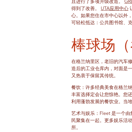
且进行了多项升级改造。
GR
得到了改善。
UTA应用中心
心。如果您住在市中心以外
可轻松抵达：公共图书馆、
棒球场（
在格兰纳里区，老旧的汽车修理店与
造后的工业仓库内，对面是
又热衷于保留其传统。
餐饮：许多经典美食在格兰纳里区
丰富选择定会让您惊艳。您还可以在 E
利用蓬勃发展的餐饮业。当地人都
艺术与娱乐：Fleet 是
民聚集在一起。更多娱乐活
所。