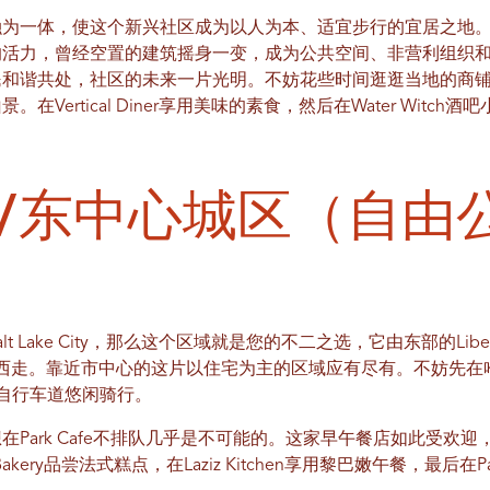
融为一体，使这个新兴社区成为以人为本、适宜步行的宜居之地
的活力，曾经空置的建筑摇身一变，成为公共空间、非营利组织
民和谐共处，社区的未来一片光明。不妨花些时间逛逛当地的商
Vertical Diner享用美味的素食，然后在Water Witc
/东中心城区（自由
Lake City，那么这个区域就是您的不二之选，它由东部的Liberty We
西走。靠近市中心的这片以住宅为主的区域应有尽有。不妨先在
自行车道悠闲骑行。
Park Cafe不排队几乎是不可能的。这家早午餐店如此受欢
Bakery品尝法式糕点，在Laziz Kitchen享用黎巴嫩午餐，最