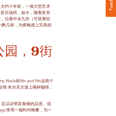
。大约十年前，一项大型艺术
和音乐场所。如今，随着富有
铺，沿着中央九街（可搭乘轻
h酒吧小酌几杯，为夜晚画上完美的
公园，9街
lls和9th and 9th这两个
哈维·米尔克大道上喝杯咖啡，
迎，足以证明其食物的品质。或
后在Pago享用一顿时尚晚餐，为一