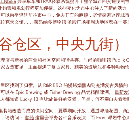
EENbike
共享单车和TRAX轻轨系统提升了整个城市的交通便利性。
让购票和规划行程更加便捷。这些变化为市中心注入了新的活力
，可以乘坐轻轨前往市中心，免去开车的麻烦，尽情探索这座城
克拉克天文馆……
莱昂纳多博物馆
圣殿广场和周边地区都在一英
谷仓区，中央九街）
新兴的商业和社区空间和谐共存。时尚的咖啡馆 Publik Coffee
一家古董市场，里面摆满了复古家具、精美的玻璃瓶和各种动物
找到了归宿。从 R&R BBQ 的慢烤烟熏肉到充满复古风情的 Ru
pic Brewing 或 Fisher Brewing 品尝精酿啤酒。
重新发
知道 Lucky 13 有Utah最好的汉堡，但是，何不亲自去看看
一个由集装箱改造而成的快闪空间，夏季期间开放，通过啤酒花园、
动，请访问：
客舱
这里会举办各种音乐表演，而 Front 攀岩中