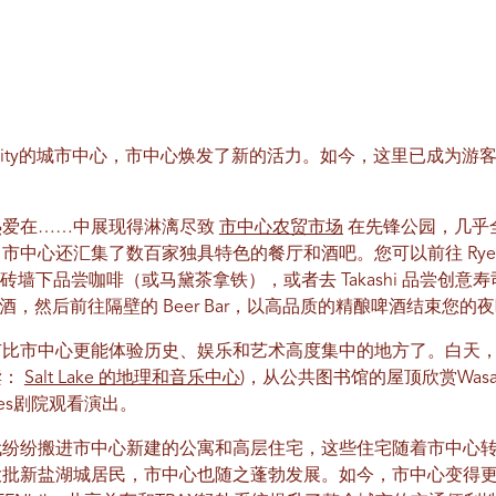
ake City的城市中心，市中心焕发了新的活力。如今，这里已成为
热爱在……中展现得淋漓尽致
市中心农贸市场
在先锋公园，几乎
市中心还汇集了数百家独具特色的餐厅和酒吧。您可以前往 Rye
nt 的白色瓷砖墙下品尝咖啡（或马黛茶拿铁），或者去 Takashi 品
鸡尾酒，然后前往隔壁的 Beer Bar，以高品质的精酿啤酒结束您的
有比市中心更能体验历史、娱乐和艺术高度集中的地方了。白天
读：
Salt Lake 的地理和音乐中心
)，从公共图书馆的屋顶欣赏Was
les剧院观看演出。
代纷纷搬进市中心新建的公寓和高层住宅，这些住宅随着市中心
大批新盐湖城居民，市中心也随之蓬勃发展。如今，市中心变得