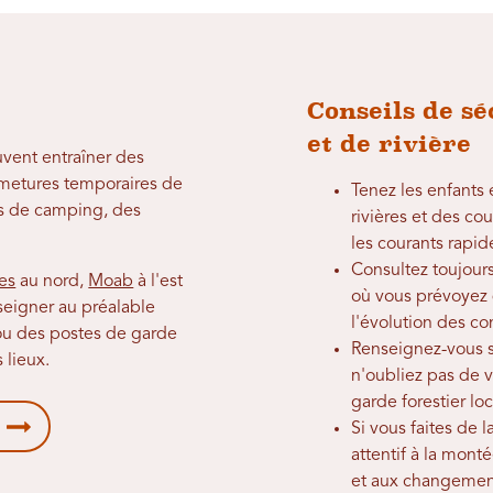
Conseils de sé
et de rivière
uvent entraîner des
ermetures temporaires de
Tenez les enfants
ns de camping, des
rivières et des cou
les courants rapi
Consultez toujour
es
au nord,
Moab
à l'est
où vous prévoyez 
nseigner au préalable
l'évolution des c
 ou des postes de garde
Renseignez-vous su
 lieux.
n'oubliez pas de v
garde forestier loc
Si vous faites de 
attentif à la mont
et aux changements