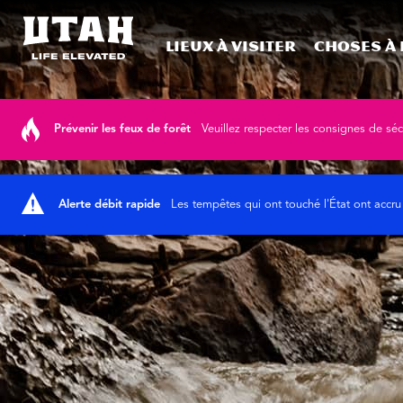
Lieux à visiter
Choses à 
Skip to content
Prévenir les feux de forêt
Veuillez respecter les consignes de sé
Alerte débit rapide
Les tempêtes qui ont touché l'État ont accru