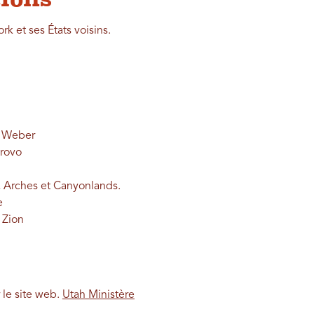
k et ses États voisins.
re Weber
Provo
o, Arches et Canyonlands.
e
 Zion
 le site web.
Utah Ministère