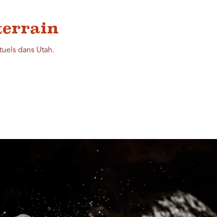
terrain
tuels dans Utah.