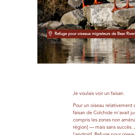
Refuge pour oiseaux migrateurs de Bear River
Je voulais voir un faisan.
Pour un oiseau relativement c
faisan de Colchide m'avait ju
compris les zones non aména
région] — mais sans succès. 
l'endroit].
Refuge pour oiseau