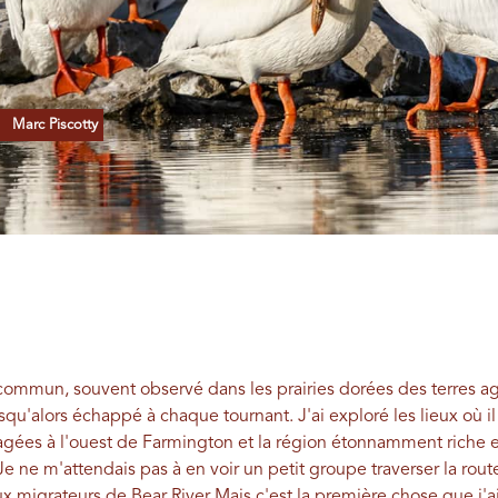
Marc Piscotty
ommun, souvent observé dans les prairies dorées des terres agri
squ'alors échappé à chaque tournant. J'ai exploré les lieux où i
gées à l'ouest de Farmington et la région étonnamment riche e
Je ne m'attendais pas à en voir un petit groupe traverser la ro
x migrateurs de Bear River
Mais c'est la première chose que j'ai