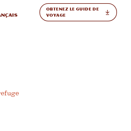
OBTENEZ LE GUIDE DE
ur le site
ler vers l'international
ançais
VOYAGE
 refuge