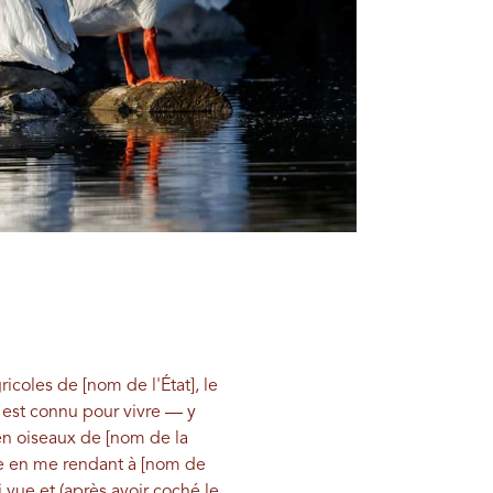
coles de [nom de l'État], le
l est connu pour vivre — y
n oiseaux de [nom de la
ute en me rendant à [nom de
 vue et (après avoir coché le