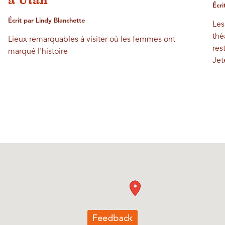
à Utah
Écri
Écrit par Lindy Blanchette
Les
thé
Lieux remarquables à visiter où les femmes ont
res
marqué l'histoire
Jet