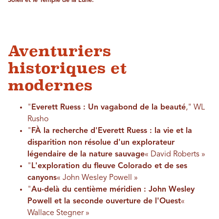
Soleil et le Temple de la Lune.
Aventuriers
historiques et
modernes
"
Everett Ruess : Un vagabond de la beauté
," WL
Rusho
"
F
À la recherche d'Everett Ruess : la vie et la
disparition non résolue d'un explorateur
légendaire de la nature sauvage
« David Roberts »
"
L'exploration du fleuve Colorado et de ses
canyons
« John Wesley Powell »
"
Au-delà du centième méridien : John Wesley
Powell et la seconde ouverture de l'Ouest
«
Wallace Stegner »