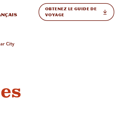
OBTENEZ LE GUIDE DE
ur le site
ler vers l'international
ançais
VOYAGE
ar City
les