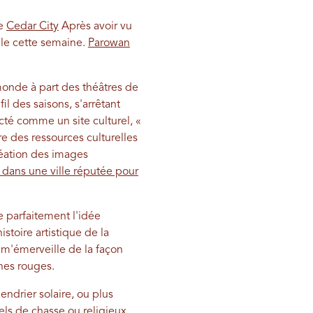
de
Cedar City
Après avoir vu
ble cette semaine.
Parowan
 monde à part des théâtres de
l des saisons, s'arrêtant
cté comme un site culturel, «
e des ressources culturelles
réation des images
s dans une ville réputée pour
e parfaitement l'idée
stoire artistique de la
e m'émerveille de la façon
ines rouges.
endrier solaire, ou plus
els de chasse ou religieux.