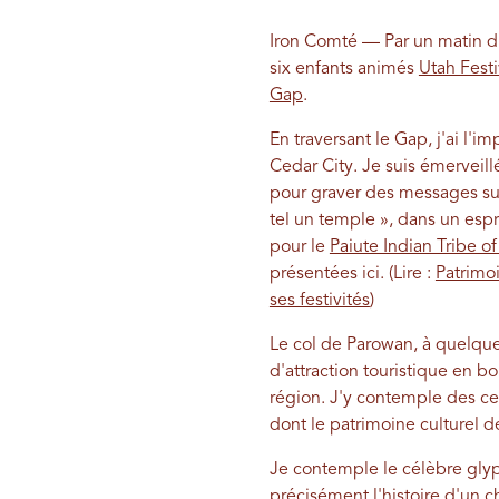
Iron Comté — Par un matin d'
six enfants animés
Utah Fest
Gap
.
En traversant le Gap, j'ai l'
Cedar City. Je suis émerveill
pour graver des messages sur 
tel un temple », dans un espr
pour le
Paiute Indian Tribe o
présentées ici. (Lire :
Patrimoi
ses festivités
)
Le col de Parowan, à quelques
d'attraction touristique en b
région. J'y contemple des cer
dont le patrimoine culturel d
Je contemple le célèbre glyph
précisément l'histoire d'un c