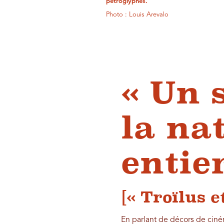
pétroglyphes.
Photo : Louis Arevalo
« Un 
la na
entier
[« Troïlus e
En parlant de décors de ciné