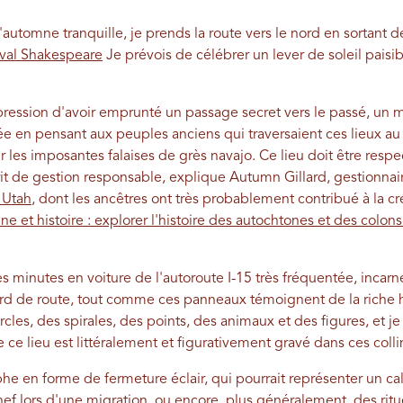
automne tranquille, je prends la route vers le nord en sortant 
ival Shakespeare
Je prévois de célébrer un lever de soleil paisi
impression d'avoir emprunté un passage secret vers le passé, un
ée en pensant aux peuples anciens qui traversaient ces lieux au fi
les imposantes falaises de grès navajo. Ce lieu doit être respe
it de gestion responsable, explique Autumn Gillard, gestionnair
f Utah
, dont les ancêtres ont très probablement contribué à la c
ne et histoire : explorer l'histoire des autochtones et des colon
 minutes en voiture de l'autoroute I-15 très fréquentée, incarn
ord de route, tout comme ces panneaux témoignent de la riche hi
cles, des spirales, des points, des animaux et des figures, et j
e ce lieu est littéralement et figurativement gravé dans ces coll
e en forme de fermeture éclair, qui pourrait représenter un cal
hef lors d'une migration, ou encore, plus généralement, des ritu