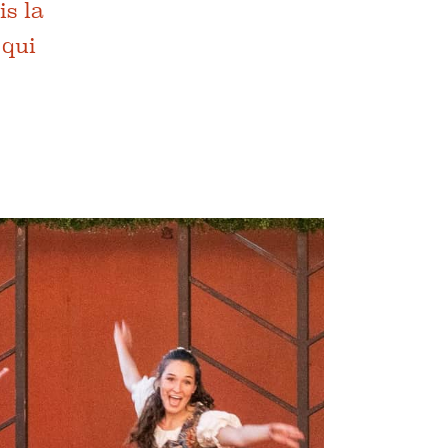
is la
 qui