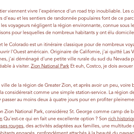
r viennent vivre l'expérience d'un road trip inoubliable. Les
s d'eau et les sentiers de randonnée populaires font de ce parc
t, les voyageurs négligent la région environnante, connue sous l
aisons pour lesquelles de nombreux habitants y ont élu domicile
 et le Colorado est un itinéraire classique pour de nombreux vo
uvrir l'Ouest américain. Originaire de Californie, j'ai quitté La
ines, j'ai déménagé d'une petite ville rurale du sud du Nevada po
éable à visiter.
Zion National Park
Et euh, Costco, je dois avouer 
 ville de la région de Greater Zion, et après avoir un peu, voire
 considérerait comme une simple station-service. La région de
 y passer au moins deux à quatre jours pour en profiter pleinem
ion Zion National Park, considérez St. George comme camp de b
on
Qu'est-ce qui en fait une excellente option ? Son
rich histori
uses rouges
, des activités adaptées aux familles, une multitude
habitants engagés, profondément attachés à la beauté du paysag