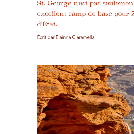
St. George n'est pas seulemen
excellent camp de base pour Z
d'État.
Écrit par Elainna Ciaramella