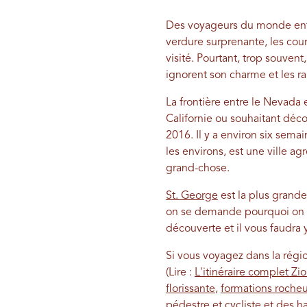
Des voyageurs du monde entie
verdure surprenante, les cour
visité. Pourtant, trop souven
ignorent son charme et les r
La frontière entre le Nevada
Californie ou souhaitant déco
2016. Il y a environ six sema
les environs, est une ville agr
grand-chose.
St. George
est la plus grande
on se demande pourquoi on la
découverte et il vous faudra
Si vous voyagez dans la rég
(Lire :
L'itinéraire complet Zi
florissante
,
formations roche
pédestre et cycliste et des 