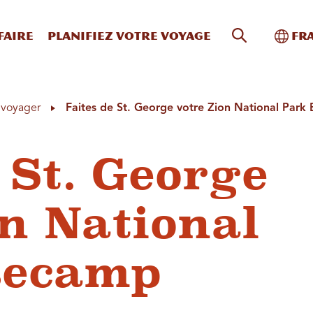
Recherche s
Bascu
faire
Planifiez votre voyage
Fr
à voyager
Faites de St. George votre Zion National Par
 St. George
on National
secamp