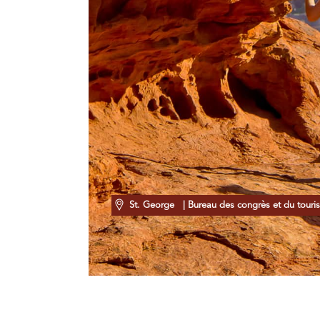
St. George
| Bureau des congrès et du tour