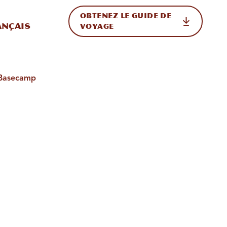
OBTENEZ LE GUIDE DE
ur le site
ler vers l'international
ançais
VOYAGE
k Basecamp