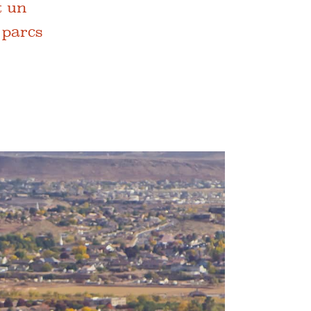
t un
 parcs