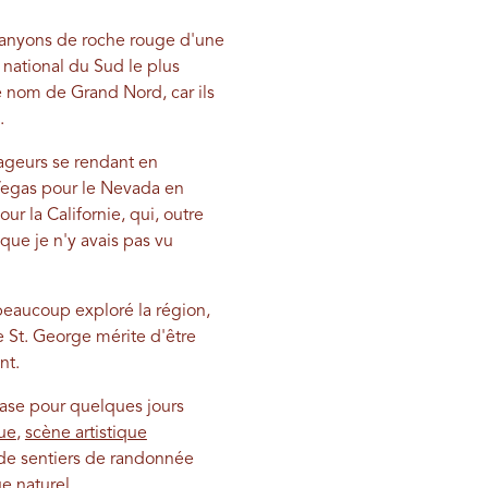
 canyons de roche rouge d'une
 national du Sud le plus
e nom de Grand Nord, car ils
.
yageurs se rendant en
s Vegas pour le Nevada en
ur la Californie, qui, outre
que je n'y avais pas vu
 beaucoup exploré la région,
 St. George mérite d'être
ent.
ase pour quelques jours
que
,
scène artistique
 de sentiers de randonnée
e naturel.