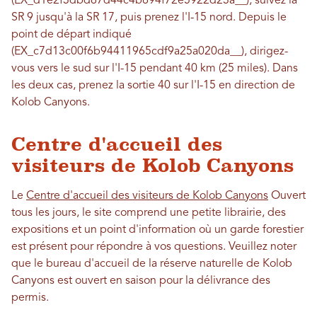
(EX_d1e2f3dbd67d44c4b694f72e5922d23a__), suivez la
SR 9 jusqu'à la SR 17, puis prenez l'I-15 nord. Depuis le
point de départ indiqué
(EX_c7d13c00f6b94411965cdf9a25a020da__), dirigez-
vous vers le sud sur l'I-15 pendant 40 km (25 miles). Dans
les deux cas, prenez la sortie 40 sur l'I-15 en direction de
Kolob Canyons.
Centre d'accueil des
visiteurs de Kolob Canyons
Le
Centre d'accueil des visiteurs de Kolob Canyons
Ouvert
tous les jours, le site comprend une petite librairie, des
expositions et un point d'information où un garde forestier
est présent pour répondre à vos questions. Veuillez noter
que le bureau d'accueil de la réserve naturelle de Kolob
Canyons est ouvert en saison pour la délivrance des
permis.