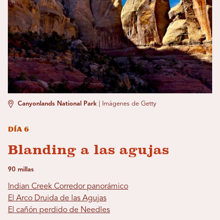
Canyonlands National Park
|
Imágenes de Getty
Día 6
Blanding a las agujas
90 millas
Indian Creek Corredor panorámico
El Arco Druida de las Agujas
El cañón perdido de Needles