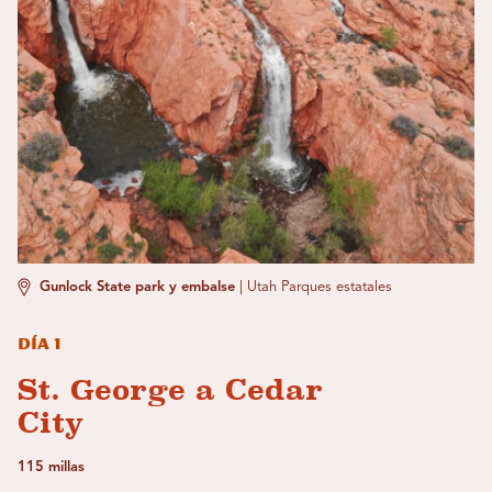
Gunlock State park y embalse
|
Utah Parques estatales
Día 1
St. George a Cedar
City
115 millas