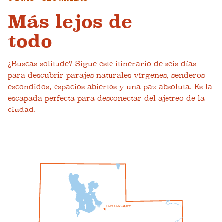
Más lejos de
todo
¿Buscas solitude? Sigue este itinerario de seis días
para descubrir parajes naturales vírgenes, senderos
escondidos, espacios abiertos y una paz absoluta. Es la
escapada perfecta para desconectar del ajetreo de la
ciudad.
S
A
L
T
L
A
K
mi
do
I
T
Y