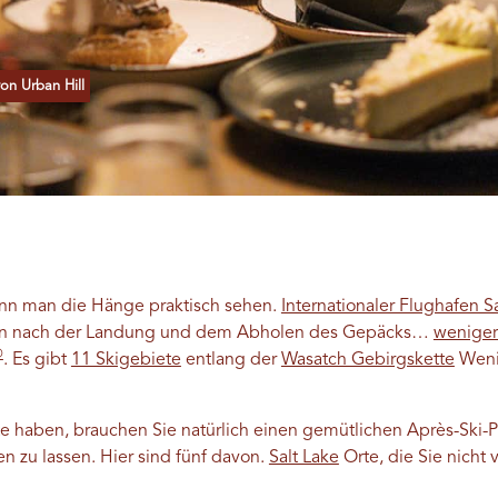
on Urban Hill
ann man die Hänge praktisch sehen.
Internationaler Flughafen Sa
an nach der Landung und dem Abholen des Gepäcks…
weniger 
®
. Es gibt
11 Skigebiete
entlang der
Wasatch Gebirgskette
Wenig
 haben, brauchen Sie natürlich einen gemütlichen Après-Ski-Pl
en zu lassen. Hier sind fünf davon.
Salt Lake
Orte, die Sie nicht 