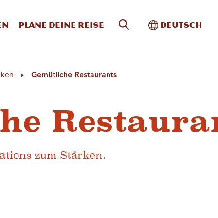
Website-Suche
Toggle Intern
en
Plane deine Reise
Deutsch
cken
Gemütliche Restaurants
he Restaura
ations zum Stärken.