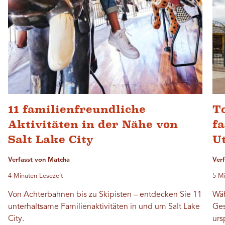
11 familienfreundliche
To
Aktivitäten in der Nähe von
fa
Salt Lake City
U
Verfasst von Matcha
Ver
4 Minuten Lesezeit
5 Mi
Von Achterbahnen bis zu Skipisten – entdecken Sie 11
Wäh
unterhaltsame Familienaktivitäten in und um Salt Lake
Ges
City.
urs