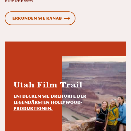
Filmkulissen.
Erkunden Sie Kanab
Utah Film Trail
Entdecken Sie Drehorte der
legendärsten Hollywood-
Produktionen.