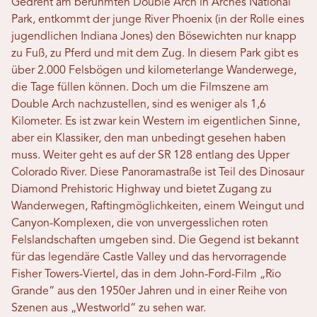
Gedreht am berühmten Double Arch in Arches National
Park, entkommt der junge River Phoenix (in der Rolle eines
jugendlichen Indiana Jones) den Bösewichten nur knapp
zu Fuß, zu Pferd und mit dem Zug. In diesem Park gibt es
über 2.000 Felsbögen und kilometerlange Wanderwege,
die Tage füllen können. Doch um die Filmszene am
Double Arch nachzustellen, sind es weniger als 1,6
Kilometer. Es ist zwar kein Western im eigentlichen Sinne,
aber ein Klassiker, den man unbedingt gesehen haben
muss. Weiter geht es auf der SR 128 entlang des Upper
Colorado River. Diese Panoramastraße ist Teil des Dinosaur
Diamond Prehistoric Highway und bietet Zugang zu
Wanderwegen, Raftingmöglichkeiten, einem Weingut und
Canyon-Komplexen, die von unvergesslichen roten
Felslandschaften umgeben sind. Die Gegend ist bekannt
für das legendäre Castle Valley und das hervorragende
Fisher Towers-Viertel, das in dem John-Ford-Film „Rio
Grande“ aus den 1950er Jahren und in einer Reihe von
Szenen aus „Westworld“ zu sehen war.