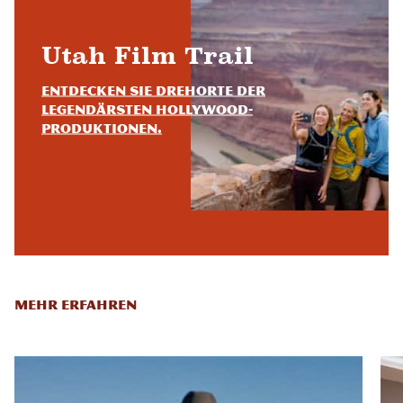
Utah Film Trail
Entdecken Sie Drehorte der
legendärsten Hollywood-
Produktionen.
MEHR ERFAHREN