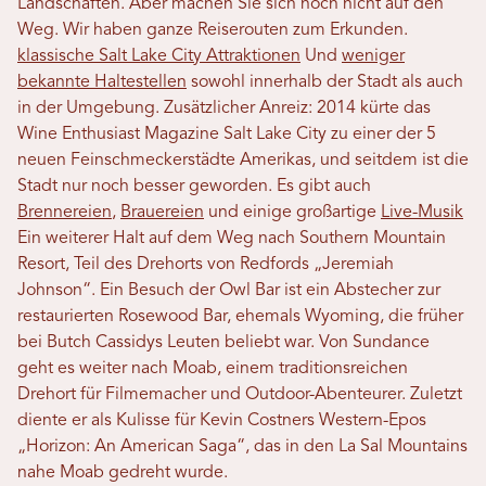
Landschaften. Aber machen Sie sich noch nicht auf den
Weg. Wir haben ganze Reiserouten zum Erkunden.
klassische Salt Lake City Attraktionen
Und
weniger
bekannte Haltestellen
sowohl innerhalb der Stadt als auch
in der Umgebung. Zusätzlicher Anreiz: 2014 kürte das
Wine Enthusiast Magazine Salt Lake City zu einer der 5
neuen Feinschmeckerstädte Amerikas, und seitdem ist die
Stadt nur noch besser geworden. Es gibt auch
Brennereien
,
Brauereien
und einige großartige
Live-Musik
Ein weiterer Halt auf dem Weg nach Southern Mountain
Resort, Teil des Drehorts von Redfords „Jeremiah
Johnson“. Ein Besuch der Owl Bar ist ein Abstecher zur
restaurierten Rosewood Bar, ehemals Wyoming, die früher
bei Butch Cassidys Leuten beliebt war. Von Sundance
geht es weiter nach Moab, einem traditionsreichen
Drehort für Filmemacher und Outdoor-Abenteurer. Zuletzt
diente er als Kulisse für Kevin Costners Western-Epos
„Horizon: An American Saga“, das in den La Sal Mountains
nahe Moab gedreht wurde.