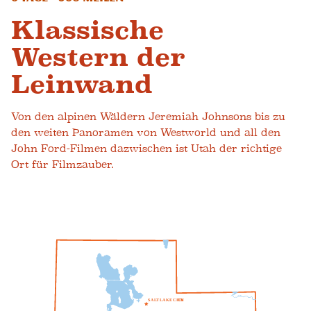
Klassische
Western der
Leinwand
Von den alpinen Wäldern Jeremiah Johnsons bis zu
den weiten Panoramen von Westworld und all den
John Ford-Filmen dazwischen ist Utah der richtige
Ort für Filmzauber.
S
A
L
T
L
A
K
E
C
ICH
T
Y