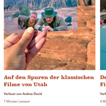
Auf den Spuren der klassischen
De
Filme von Utah
F
Verfasst von Andrea David
Ver
7 Minuten Lesezeit
4 Mi