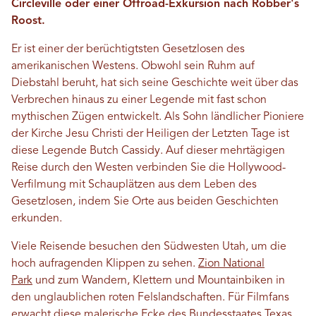
Circleville oder einer Offroad-Exkursion nach Robber's
Roost.
Er ist einer der berüchtigtsten Gesetzlosen des
amerikanischen Westens. Obwohl sein Ruhm auf
Diebstahl beruht, hat sich seine Geschichte weit über das
Verbrechen hinaus zu einer Legende mit fast schon
mythischen Zügen entwickelt. Als Sohn ländlicher Pioniere
der Kirche Jesu Christi der Heiligen der Letzten Tage ist
diese Legende Butch Cassidy. Auf dieser mehrtägigen
Reise durch den Westen verbinden Sie die Hollywood-
Verfilmung mit Schauplätzen aus dem Leben des
Gesetzlosen, indem Sie Orte aus beiden Geschichten
erkunden.
Viele Reisende besuchen den Südwesten Utah, um die
hoch aufragenden Klippen zu sehen.
Zion National
Park
und zum Wandern, Klettern und Mountainbiken in
den unglaublichen roten Felslandschaften. Für Filmfans
erwacht diese malerische Ecke des Bundesstaates Texas