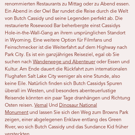
renommierten Restaurants zu Mittag oder zu Abend essen.
Ein Abend in der Owl Bar rundet die Reise durch die Welt
von Butch Cassidy und seine Legenden perfekt ab. Die
restaurierte Rosewood Bar beherbergte einst Cassidys
Hole-in-the-Wall-Gang an ihrem ursprünglichen Standort
in Wyoming. Eine weitere Option für Filmfans und
Feinschmecker ist die Weiterfahrt auf dem Highway nach
Park City. Es ist ein ganzjähriges Reiseziel, egal ob Sie
suchen nach
Wanderwege und Abenteuer
oder Essen und
Kultur. Am Ende dauert die Rückfahrt zum internationalen
Flughafen Salt Lake City weniger als eine Stunde, also
keine Eile. Natürlich finden sich Butch Cassidys Spuren
überall im Westen, und besonders abenteuerlustige
Reisende könnten ein paar Tage dranhängen und Richtung
Osten reisen.
Vernal
Und
Dinosaur National
Monument
und lassen Sie sich den Weg zum Browns Park
zeigen, einer abgelegenen Enklave entlang des Green
River, wo sich Butch Cassidy und das Sundance Kid früher
versteckten.