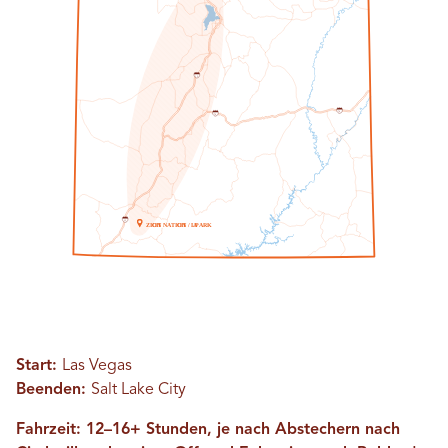
1
5
7
0
7
0
1
5
Z
ICH
O
N
N
A
T
ICH
O
N / A
L
P
A
R
K
Start:
Las Vegas
Beenden:
Salt Lake City
Fahrzeit: 12–16+ Stunden, je nach Abstechern nach