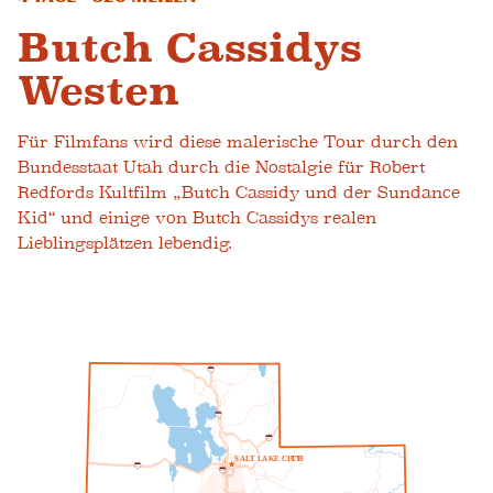
Butch Cassidys
Westen
Für Filmfans wird diese malerische Tour durch den
Bundesstaat Utah durch die Nostalgie für Robert
Redfords Kultfilm „Butch Cassidy und der Sundance
Kid“ und einige von Butch Cassidys realen
Lieblingsplätzen lebendig.
1
5
1
5
8
0
S
A
L
T
L
A
K
E
C
ICH
T
Y
8
0
2
1
5