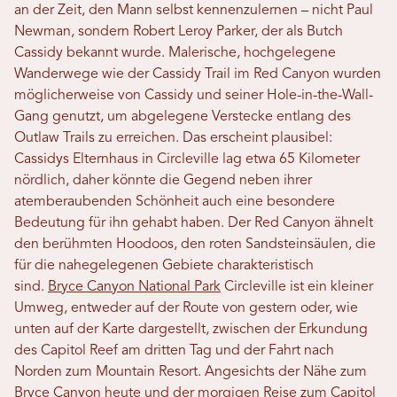
an der Zeit, den Mann selbst kennenzulernen – nicht Paul
Newman, sondern Robert Leroy Parker, der als Butch
Cassidy bekannt wurde. Malerische, hochgelegene
Wanderwege wie der Cassidy Trail im Red Canyon wurden
möglicherweise von Cassidy und seiner Hole-in-the-Wall-
Gang genutzt, um abgelegene Verstecke entlang des
Outlaw Trails zu erreichen. Das erscheint plausibel:
Cassidys Elternhaus in Circleville lag etwa 65 Kilometer
nördlich, daher könnte die Gegend neben ihrer
atemberaubenden Schönheit auch eine besondere
Bedeutung für ihn gehabt haben. Der Red Canyon ähnelt
den berühmten Hoodoos, den roten Sandsteinsäulen, die
für die nahegelegenen Gebiete charakteristisch
sind.
Bryce Canyon National Park
Circleville ist ein kleiner
Umweg, entweder auf der Route von gestern oder, wie
unten auf der Karte dargestellt, zwischen der Erkundung
des Capitol Reef am dritten Tag und der Fahrt nach
Norden zum Mountain Resort. Angesichts der Nähe zum
Bryce Canyon heute und der morgigen Reise zum Capitol