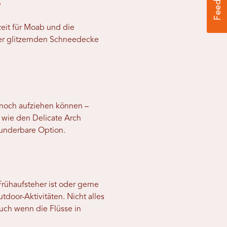
r
eit für Moab und die
ner glitzernden Schneedecke
n noch aufziehen können –
 wie den Delicate Arch
 wunderbare Option.
rühaufsteher ist oder gerne
door-Aktivitäten. Nicht alles
uch wenn die Flüsse in