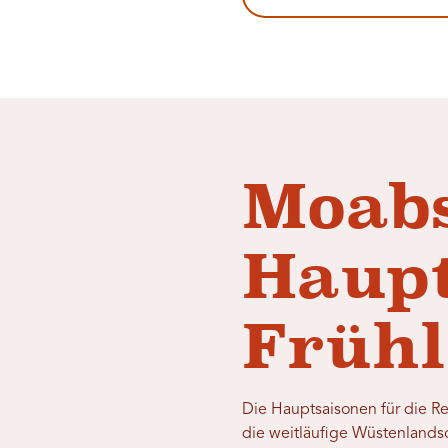
Moab
Haupt
Frühl
Die Hauptsaisonen für die R
die weitläufige Wüstenlandsc