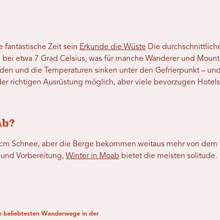
 fantastische Zeit sein
Erkunde die Wüste
Die durchschnittlic
bei etwa 7 Grad Celsius, was für manche Wanderer und Mountai
den und die Temperaturen sinken unter den Gefrierpunkt – und 
t der richtigen Ausrüstung möglich, aber viele bevorzugen Hote
ab?
0 cm Schnee, aber die Berge bekommen weitaus mehr von dem f
g und Vorbereitung,
Winter in Moab
bietet die meisten solitude.
e beliebtesten Wanderwege in der