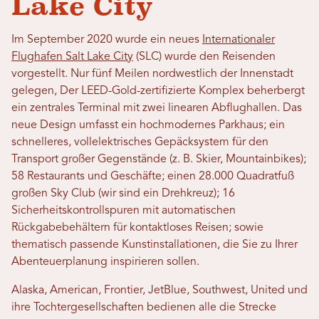
Lake City
Im September 2020 wurde ein neues
Internationaler
Flughafen Salt Lake City
(SLC) wurde den Reisenden
vorgestellt.
Nur fünf Meilen nordwestlich der Innenstadt
gelegen,
Der LEED-Gold-zertifizierte Komplex beherbergt
ein zentrales Terminal mit zwei linearen Abflughallen. Das
neue Design umfasst ein hochmodernes Parkhaus; ein
schnelleres, vollelektrisches Gepäcksystem für den
Transport großer Gegenstände (z. B. Skier, Mountainbikes);
58 Restaurants und Geschäfte; einen 28.000 Quadratfuß
großen Sky Club (wir sind ein Drehkreuz);
16
Sicherheitskontrollspuren mit automatischen
Rückgabebehältern für kontaktloses Reisen;
sowie
thematisch passende Kunstinstallationen, die Sie zu Ihrer
Abenteuerplanung inspirieren sollen.
Alaska, American, Frontier, JetBlue, Southwest, United und
ihre Tochtergesellschaften bedienen alle die Strecke