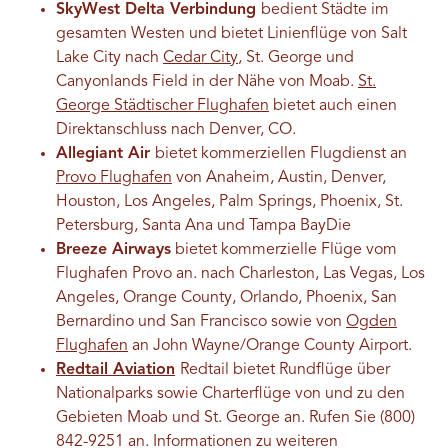
SkyWest Delta Verbindung
bedient Städte im
gesamten Westen und bietet Linienflüge von Salt
Lake City nach
Cedar City
, St. George und
Canyonlands Field in der Nähe von Moab.
St.
George Städtischer Flughafen
bietet auch einen
Direktanschluss nach Denver, CO.
Allegiant Air
bietet kommerziellen Flugdienst an
Provo Flughafen
von Ana
heim,
Austin, Denver,
Houston,
Los Angeles,
Palm Springs, Phoenix, St.
Petersburg,
Santa Ana und
Tampa Bay
Die
Breeze Airways
bietet kommerzielle Flüge vom
Flughafen Provo an.
nach Charleston, Las Vegas, Los
Angeles, Orange County, Orlando, Phoenix, San
Bernardino und San Francisco sowie von
Ogden
Flughafen
an John Wayne/Orange County Airport.
Redtail Aviation
Redtail bietet Rundflüge über
Nationalparks sowie Charterflüge von und zu den
Gebieten Moab und St. George an. Rufen Sie (800)
842-9251 an. Informationen zu weiteren