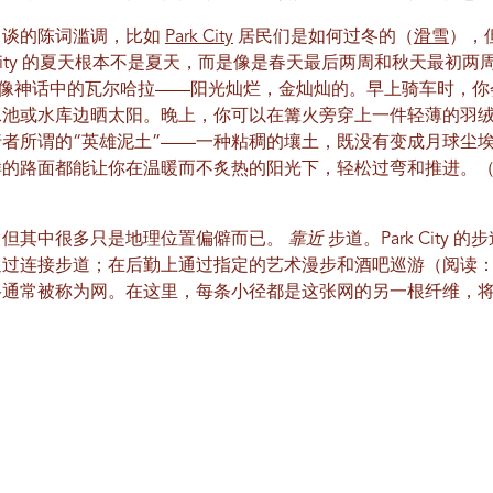
常谈的陈词滥调，比如
Park City
居民们是如何过冬的（
滑雪
），
 City 的夏天根本不是夏天，而是像是春天最后两周和秋天最初两周
天气就像神话中的瓦尔哈拉——阳光灿烂，金灿灿的。早上骑车时，
泳池或水库边晒太阳。晚上，你可以在篝火旁穿上一件轻薄的羽
者所谓的“英雄泥土”——一种粘稠的壤土，既没有变成月球尘
样的路面都能让你在温暖而不炙热的阳光下，轻松过弯和推进。
，但其中很多只是地理位置偏僻而已。
靠近
步道。Park City
通过连接步道；在后勤上通过指定的艺术漫步和酒吧巡游（阅读
常被称为网。在这里，每条小径都是这张网的另一根纤维，将Par