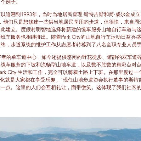
一个例子。
以追溯到1993年，当时当地居民查理·斯特吉斯和简·威尔金成立
，他们只是想修建一些供当地居民享用的步道，但很快，来自周
由此建立。度假村明智地选择将新建的缆车服务山地自行车道与
车服务也相继推出。随着Park City的山地自行车运动日益
最终，步道系统的维护工作从志愿者转移到了八名全职专业人员
山地车爱好者的单车道中心，如今还提供悠闲的野花徒步、僻静的双车
、缆车服务的下坡和流畅型山地车道，以及数不胜数的精彩点对
ark City 生活和工作，完全可以骑着土路上下班。在那里度
y 的步道文化就是大家都在享受乐趣，”现任山地步道协会执行董事的斯
一点。这里的人们会互相礼让，面带微笑。这体现了我们社区的