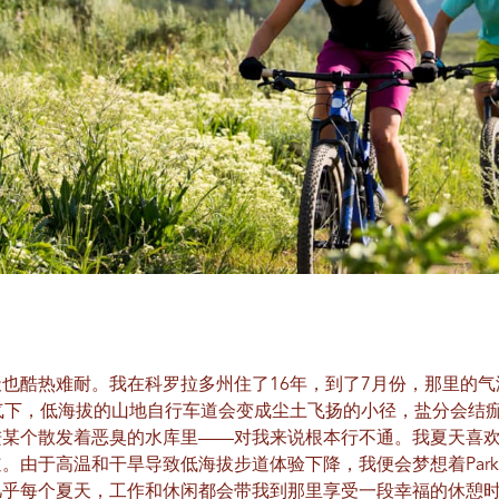
也酷热难耐。我在科罗拉多州住了16年，到了7月份，那里的气
气下，低海拔的山地自行车道会变成尘土飞扬的小径，盐分会结
进某个散发着恶臭的水库里——对我来说根本行不通。我夏天喜
由于高温和干旱导致低海拔步道体验下降，我便会梦想着Park Ci
几乎每个夏天，工作和休闲都会带我到那里享受一段幸福的休憩