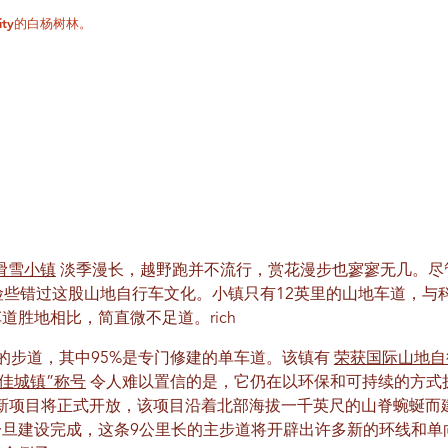
ity的白杨树林。
滑雪小镇
淡季漫长，越野跑并不流行，赏花漫步也寥寥无几。尽
ty 却险些错过这股山地自行车文化。小镇只有12英里的山地车道，
道胜地相比，简直微不足道。rich
00英里的步道，其中95%是专门修建的单车道。该镇有
荣获国际山地自
佳城镇”称号
令人难以置信的是，它仍在以环保和可持续的方式扩展
”的新项目将正式开放，该项目沿着北部海拔一千英尺的山脊蜿蜒而
一旦建设完成，这条9公里长的主步道将开辟出许多新的环线和单