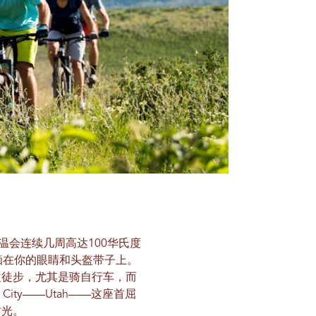
温会连续几周高达100华氏度
痂在你的眼睛和头盔带子上。
欢徒步，尤其是骑自行车，而
ty——Utah——这座首屈
时光。