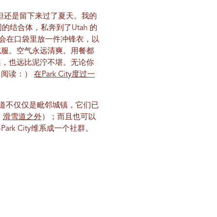
但还是留下来过了夏天。我的
的结合体，私奔到了Utah 的
你会在口袋里放一件冲锋衣，以
绒服。空气永远清爽。用餐都
埃，也远比泥泞不堪。无论你
（阅读：）
在Park City度过一
 的步道不仅仅是毗邻城镇，它们已
：
滑雪道之外
）；而且也可以
k City维系成一个社群。