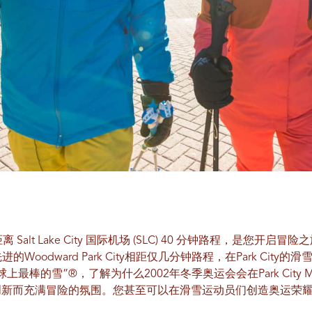
离 Salt Lake City 国际机场 (SLC) 40 分钟路程，是您开启冒险
先进的Woodward Park City相距仅几分钟路程，在Park Cit
的雪”®，了解为什么2002年冬季奥运会会在Park City Mounta
创新而充满冒险的氛围。您甚至可以在滑雪运动员们创造奥运荣