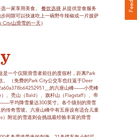
任选一家享用美食。
餐饮选择
从提供堂食服务
跑步间隙可以快速吃上一碗野牛辣椒或一片披萨
rk City山滑雪的一天
）
ey
这是一个仅限滑雪者前往的度假村，距离Park
 （免费的Park City公交车也往返于Deer
7f2a60​​a378b64252951__的六座山峰——小秃峰
Eagle）、秃山（Bald）、旗杆山（Flagstaff）、帝
rgan——平均降雪量达300英寸。各个级别的滑雪
道的传奇雪坡。六座山峰中有五座设有适合儿童
utes）附近的雪道则会挑战最经验丰富的滑雪