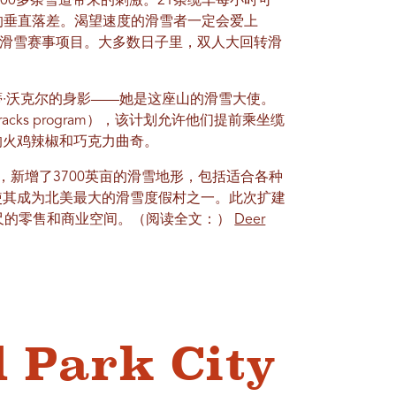
100多条雪道带来的刺激。21条缆车每小时可
英尺的垂直落差。渴望速度的滑雪者一定会爱上
休闲滑雪赛事项目。大多数日子里，双人大回转滑
·沃克尔的身影——她是这座山的滑雪大使。
racks program），该计划允许他们提前乘坐缆
的火鸡辣椒和巧克力曲奇。
了一倍多，新增了3700英亩的滑雪地形，包括适合各种
使其成为北美最大的滑雪度假村之一。此次扩建
尺的零售和商业空间。（阅读全文：）
Deer
 Park City