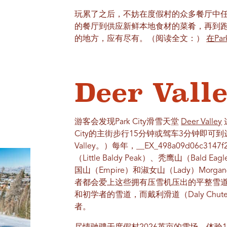
玩累了之后，不妨在度假村的众多餐厅中
的餐厅到供应新鲜本地食材的菜肴，再到
的地方，应有尽有。（阅读全文：）
在Pa
Deer Vall
游客会发现Park City滑雪天堂
Deer Valley
City的主街步行15分钟或驾车3分钟即可到达。
Valley。）每年，__EX_498a09d06c314
（Little Baldy Peak）、秃鹰山（Bald 
国山（Empire）和淑女山（Lady）Mo
者都会爱上这些拥有压雪机压出的平整雪
和初学者的雪道，而戴利滑道（Daly Ch
者。