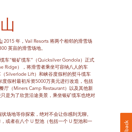
 山
 山
2015 年，Vail Resorts 将两个相邻的滑雪场
7,300 英亩的滑雪场地。
银矿缆车”（Quicksilver Gondola）正式
ne Ridge），将滑雪者乘坐可容纳八人的车
verlode Lift）和峡谷度假村的熨斗缆车
英里。韦尔度假村最初斥资5000万美元进行改造，包括
iners Camp Restaurant）以及其他新
使只是为了欣赏沿途美景，乘坐银矿缆车也绝对
4 个碗状场地等你探索，绝对不会让你感到无聊。
或者在八个 U 型池（包括一个 U 型池和一