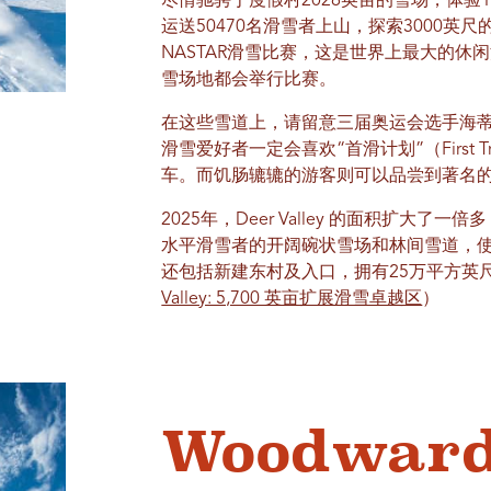
尽情驰骋于度假村2026英亩的雪场，体验
运送50470名滑雪者上山，探索3000
NASTAR滑雪比赛，这是世界上最大的
雪场地都会举行比赛。
在这些雪道上，请留意三届奥运会选手海蒂
滑雪爱好者一定会喜欢“首滑计划”（First T
车。而饥肠辘辘的游客则可以品尝到著名
2025年，Deer Valley 的面积扩大
水平滑雪者的开阔碗状雪场和林间雪道，
还包括新建东村及入口，拥有25万平方英
Valley: 5,700 英亩扩展滑雪卓越区
）
Woodward