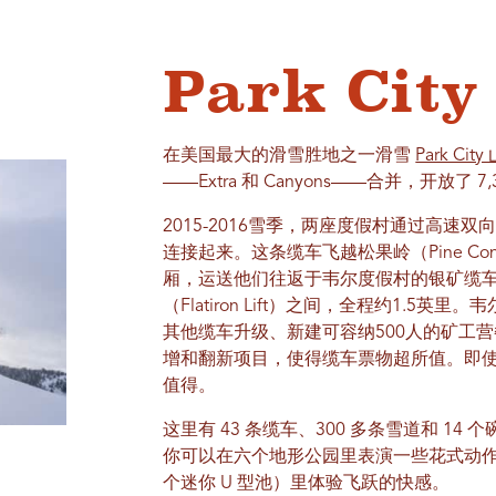
Park City
在美国最大的滑雪胜地之一滑雪
Park City
——Extra 和 Canyons——合并，开放了 
2015-2016雪季，两座度假村通过高速双向缆车“
连接起来。这条缆车飞越松果岭（Pine Co
厢，运送他们往返于韦尔度假村的银矿缆车（Sil
（Flatiron Lift）之间，全程约1.5
其他缆车升级、新建可容纳500人的矿工营餐厅（M
增和翻新项目，使得缆车票物超所值。即
值得。
这里有 43 条缆车、300 多条雪道和 1
你可以在六个地形公园里表演一些花式动作，
个迷你 U 型池）里体验飞跃的快感。