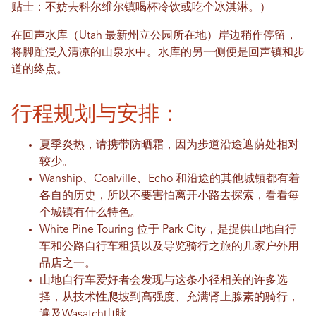
贴士：不妨去科尔维尔镇喝杯冷饮或吃个冰淇淋。）
在回声水库（Utah 最新州立公园所在地）岸边稍作停留，
将脚趾浸入清凉的山泉水中。水库的另一侧便是回声镇和步
道的终点。
行程规划与安排：
夏季炎热，请携带防晒霜，因为步道沿途遮荫处相对
较少。
Wanship、Coalville、Echo 和沿途的其他城镇都有着
各自的历史，所以不要害怕离开小路去探索，看看每
个城镇有什么特色。
White Pine Touring 位于 Park City，是提供山地自行
车和公路自行车租赁以及导览骑行之旅的几家户外用
品店之一。
山地自行车爱好者会发现与这条小径相关的许多选
择，从技术性爬坡到高强度、充满肾上腺素的骑行，
遍及Wasatch山脉。