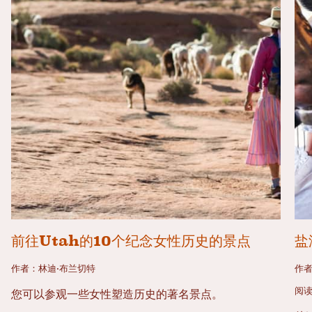
前往Utah的10个纪念女性历史的景点
盐
作者：林迪·布兰切特
作
阅读
您可以参观一些女性塑造历史的著名景点。