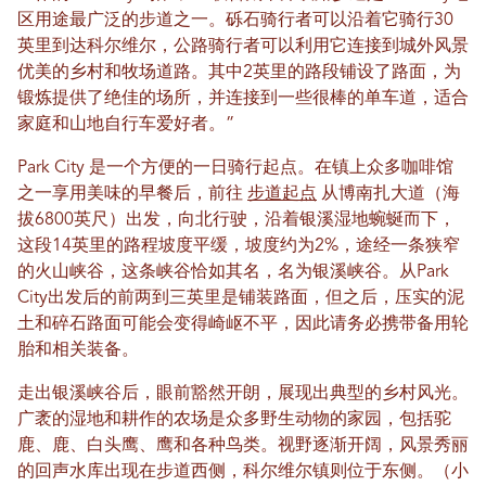
区用途最广泛的步道之一。砾石骑行者可以沿着它骑行30
英里到达科尔维尔，公路骑行者可以利用它连接到城外风景
优美的乡村和牧场道路。其中2英里的路段铺设了路面，为
锻炼提供了绝佳的场所，并连接到一些很棒的单车道，适合
家庭和山地自行车爱好者。”
Park City 是一个方便的一日骑行起点。在镇上众多咖啡馆
之一享用美味的早餐后，前往
步道起点
从博南扎大道（海
拔6800英尺）出发，向北行驶，沿着银溪湿地蜿蜒而下，
这段14英里的路程坡度平缓，坡度约为2%，途经一条狭窄
的火山峡谷，这条峡谷恰如其名，名为银溪峡谷。从Park
City出发后的前两到三英里是铺装路面，但之后，压实的泥
土和碎石路面可能会变得崎岖不平，因此请务必携带备用轮
胎和相关装备。
走出银溪峡谷后，眼前豁然开朗，展现出典型的乡村风光。
广袤的湿地和耕作的农场是众多野生动物的家园，包括驼
鹿、鹿、白头鹰、鹰和各种鸟类。视野逐渐开阔，风景秀丽
的回声水库出现在步道西侧，科尔维尔镇则位于东侧。（小