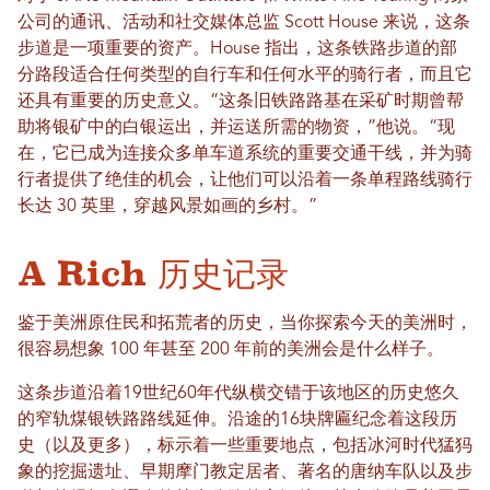
公司的通讯、活动和社交媒体总监 Scott House 来说，这条
步道是一项重要的资产。House 指出，这条铁路步道的部
分路段适合任何类型的自行车和任何水平的骑行者，而且它
还具有重要的历史意义。“这条旧铁路路基在采矿时期曾帮
助将银矿中的白银运出，并运送所需的物资，”他说。“现
在，它已成为连接众多单车道系统的重要交通干线，并为骑
行者提供了绝佳的机会，让他们可以沿着一条单程路线骑行
长达 30 英里，穿越风景如画的乡村。”
A Rich 历史记录
鉴于美洲原住民和拓荒者的历史，当你探索今天的美洲时，
很容易想象 100 年甚至 200 年前的美洲会是什么样子。
这条步道沿着19世纪60年代纵横交错于该地区的历史悠久
的窄轨煤银铁路路线延伸。沿途的16块牌匾纪念着这段历
史（以及更多），标示着一些重要地点，包括冰河时代猛犸
象的挖掘遗址、早期摩门教定居者、著名的唐纳车队以及步