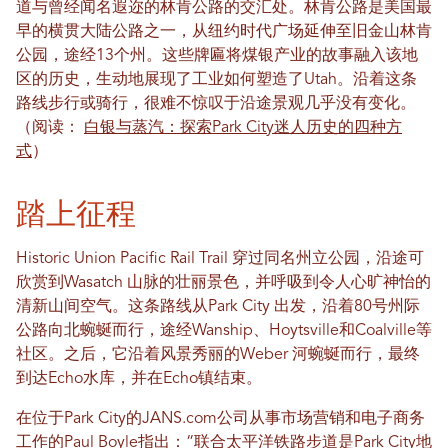
道与曾经闻名遐迩的林肯公路的交汇处。林肯公路是美国最
早的横贯大陆公路之一，从纽约时代广场延伸至旧金山林肯
公园，途经13个州。这些牌匾将煤银产业的故事融入该地
区的历史，生动地展现了工业如何塑造了Utah。沿着这条
路线步行或骑行，很难不惊叹于沿途景观几乎没有变化。
（阅读：
白银与蒸汽：探索Park City迷人历史的四种方
式
）
踏上征程
Historic Union Pacific Rail Trail 穿过同名州立公园，沿途可
欣赏到Wasatch 山脉的壮丽景色，并呼吸到令人心旷神怡的
清新山间空气。这条路线从Park City 出发，沿着80号州际
公路向北蜿蜒而行，途经Wanship、Hoytsville和Coalville等
社区。之后，它沿着风景秀丽的Weber 河蜿蜒而行，最终
到达Echo水库，并在Echo镇结束。
在位于Park City的JANS.com公司从事市场营销和电子商务
工作的Paul Boyle指出：“联合太平洋铁路步道是Park City地