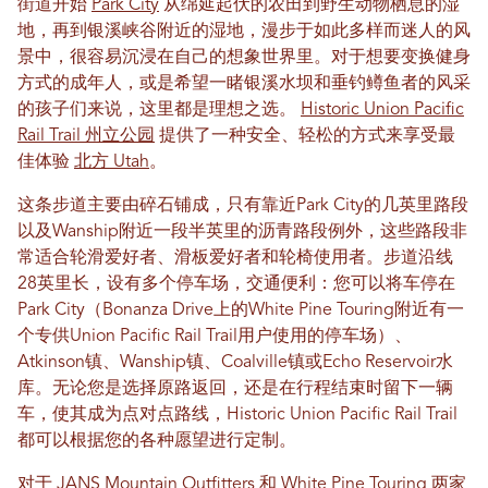
街道开始
Park City
从绵延起伏的农田到野生动物栖息的湿
地，再到银溪峡谷附近的湿地，漫步于如此多样而迷人的风
景中，很容易沉浸在自己的想象世界里。对于想要变换健身
方式的成年人，或是希望一睹银溪水坝和垂钓鳟鱼者的风采
的孩子们来说，这里都是理想之选。
Historic Union Pacific
Rail Trail 州立公园
提供了一种安全、轻松的方式来享受最
佳体验
北方 Utah
。
这条步道主要由碎石铺成，只有靠近Park City的几英里路段
以及Wanship附近一段半英里的沥青路段例外，这些路段非
常适合轮滑爱好者、滑板爱好者和轮椅使用者。步道沿线
28英里长，设有多个停车场，交通便利：您可以将车停在
Park City（Bonanza Drive上的White Pine Touring附近有一
个专供Union Pacific Rail Trail用户使用的停车场）、
Atkinson镇、Wanship镇、Coalville镇或Echo Reservoir水
库。无论您是选择原路返回，还是在行程结束时留下一辆
车，使其成为点对点路线，Historic Union Pacific Rail Trail
都可以根据您的各种愿望进行定制。
对于 JANS Mountain Outfitters 和 White Pine Touring 两家