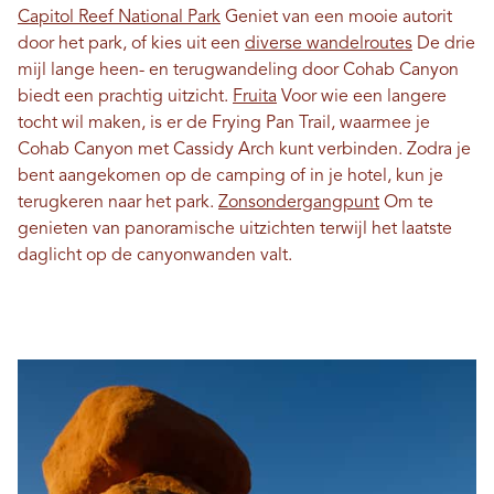
Capitol Reef National Park
Geniet van een mooie autorit
door het park, of kies uit een
diverse wandelroutes
De drie
mijl lange heen- en terugwandeling door Cohab Canyon
biedt een prachtig uitzicht.
Fruita
Voor wie een langere
tocht wil maken, is er de Frying Pan Trail, waarmee je
Cohab Canyon met Cassidy Arch kunt verbinden. Zodra je
bent aangekomen op de camping of in je hotel, kun je
terugkeren naar het park.
Zonsondergangpunt
Om te
genieten van panoramische uitzichten terwijl het laatste
daglicht op de canyonwanden valt.