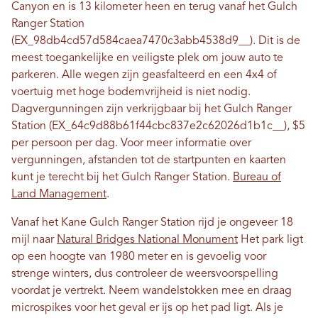
Canyon en is 13 kilometer heen en terug vanaf het Gulch
Ranger Station
(EX_98db4cd57d584caea7470c3abb4538d9__). Dit is de
meest toegankelijke en veiligste plek om jouw auto te
parkeren. Alle wegen zijn geasfalteerd en een 4x4 of
voertuig met hoge bodemvrijheid is niet nodig.
Dagvergunningen zijn verkrijgbaar bij het Gulch Ranger
Station (EX_64c9d88b61f44cbc837e2c62026d1b1c__), $5
per persoon per dag. Voor meer informatie over
vergunningen, afstanden tot de startpunten en kaarten
kunt je terecht bij het Gulch Ranger Station.
Bureau of
Land Management
.
Vanaf het Kane Gulch Ranger Station rijd je ongeveer 18
mijl naar
Natural Bridges National Monument
Het park ligt
op een hoogte van 1980 meter en is gevoelig voor
strenge winters, dus controleer de weersvoorspelling
voordat je vertrekt. Neem wandelstokken mee en draag
microspikes voor het geval er ijs op het pad ligt. Als je