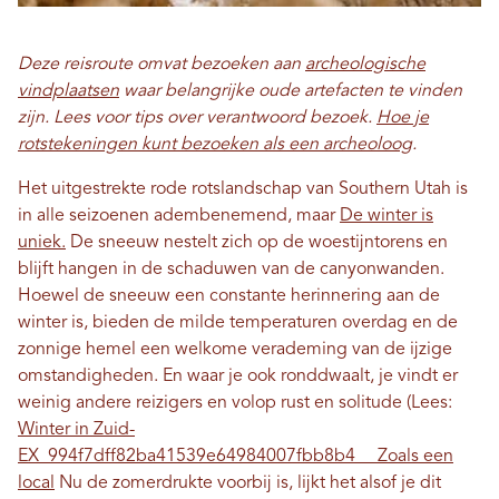
Deze reisroute omvat bezoeken aan
archeologische
vindplaatsen
waar belangrijke oude artefacten te vinden
zijn. Lees voor tips over verantwoord bezoek.
Hoe je
rotstekeningen kunt bezoeken als een archeoloog
.
Het uitgestrekte rode rotslandschap van Southern Utah is
in alle seizoenen adembenemend, maar
De winter is
uniek.
De sneeuw nestelt zich op de woestijntorens en
blijft hangen in de schaduwen van de canyonwanden.
Hoewel de sneeuw een constante herinnering aan de
winter is, bieden de milde temperaturen overdag en de
zonnige hemel een welkome verademing van de ijzige
omstandigheden. En waar je ook ronddwaalt, je vindt er
weinig andere reizigers en volop rust en solitude (Lees:
Winter in Zuid-
EX_994f7dff82ba41539e64984007fbb8b4__ Zoals een
local
Nu de zomerdrukte voorbij is, lijkt het alsof je dit