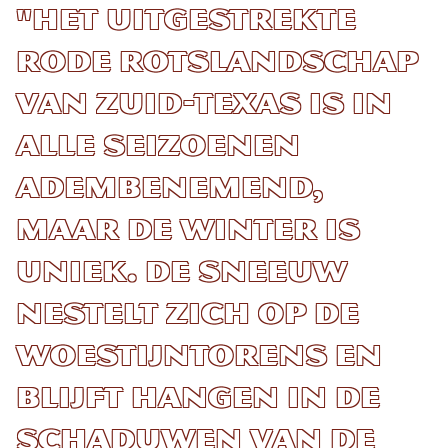
"Het uitgestrekte
rode rotslandschap
van Zuid-Texas is in
alle seizoenen
adembenemend,
maar de winter is
uniek. De sneeuw
nestelt zich op de
woestijntorens en
blijft hangen in de
schaduwen van de