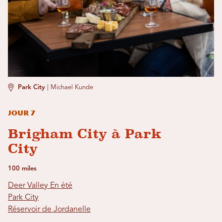
Park City
|
Michael Kunde
Jour 7
Brigham City à Park
City
100 miles
Deer Valley En été
Park City
Réservoir de Jordanelle