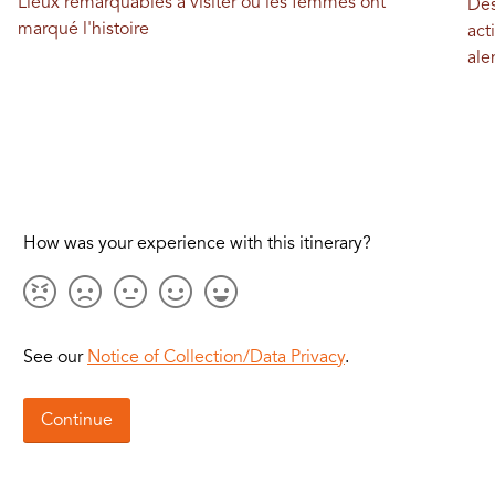
Lieux remarquables à visiter où les femmes ont
Des
marqué l'histoire
act
ale