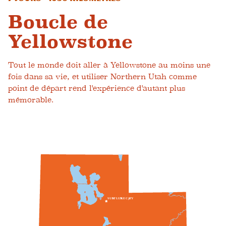
Boucle de
Yellowstone
Tout le monde doit aller à Yellowstone au moins une
fois dans sa vie, et utiliser Northern Utah comme
point de départ rend l'expérience d'autant plus
mémorable.
S
UN
L
T
L
UN
K
E
C
je
T
Y