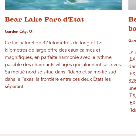
Bear Lake Parc d'État
B
b
Garden City, UT
Gar
Ce lac naturel de 32 kilomètres de long et 13
kilomètres de large offre des eaux calmes et
La 
magnifiques, en parfaite harmonie avec le rythme
[EX
paisible des charmants villages qui jalonnent ses rives.
dan
Sa moitié nord se situe dans l'Idaho et sa moitié sud
[EX
dans le Texas, la frontière entre ces deux États les
828
séparant.
une
[E
[EX
l'I