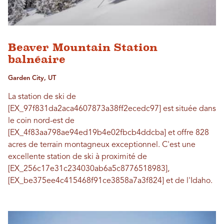
Beaver Mountain Station
balnéaire
Garden City, UT
La station de ski de
[EX_97f831da2aca4607873a38ff2ecedc97] est située dans
le coin nord-est de
[EX_4f83aa798ae94ed19b4e02fbcb4ddcba] et offre 828
acres de terrain montagneux exceptionnel. C'est une
excellente station de ski à proximité de
[EX_256c17e31c234030ab6a5c8776518983],
[EX_be375ee4c415468f91ce3858a7a3f824] et de l'Idaho.